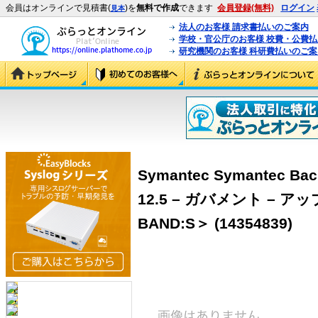
会員はオンラインで見積書(
)を
無料で作成
できます
会員登録(無料)
ログイン
見本
法人のお客様 請求書払いのご案内
学校・官公庁のお客様 校費・公費
研究機関のお客様 科研費払いのご案
Symantec Symantec Back
12.5 – ガバメント – 
BAND:S＞ (14354839)