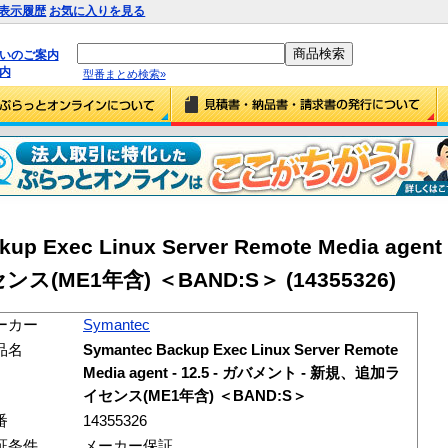
表示履歴
お気に入りを見る
払いのご案内
内
型番まとめ検索»
up Exec Linux Server Remote Media agent
(ME1年含) ＜BAND:S＞ (14355326)
ーカー
Symantec
品名
Symantec Backup Exec Linux Server Remote
Media agent - 12.5 - ガバメント - 新規、追加ラ
イセンス(ME1年含) ＜BAND:S＞
番
14355326
証条件
メーカー保証