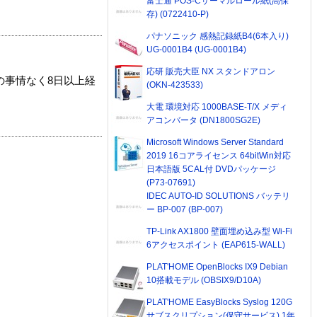
富士通 POS-Cサーマルロール紙(高保
存) (0722410-P)
パナソニック 感熱記録紙B4(6本入り)
UG-0001B4 (UG-0001B4)
応研 販売大臣 NX スタンドアロン
の事情なく8日以上経
(OKN-423533)
大電 環境対応 1000BASE-T/X メディ
アコンバータ (DN1800SG2E)
Microsoft Windows Server Standard
2019 16コアライセンス 64bitWin対応
日本語版 5CAL付 DVDパッケージ
(P73-07691)
IDEC AUTO-ID SOLUTIONS バッテリ
ー BP-007 (BP-007)
TP-Link AX1800 壁面埋め込み型 Wi-Fi
6アクセスポイント (EAP615-WALL)
PLAT'HOME OpenBlocks IX9 Debian
10搭載モデル (OBSIX9/D10A)
PLAT'HOME EasyBlocks Syslog 120G
サブスクリプション(保守サービス) 1年