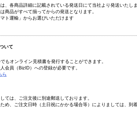
ては、各商品詳細に記載されている発送日にて当社より発送いたし
送は商品がすべて揃ってからの発送となります。
ヤマト運輸」からお選びいただけます
ついて
つでもオンライン見積書を発行することができます。
会員（BizID）への登録が必要です。
ちら
ましては、ご注文後に別途郵送しております。
のため、ご注文日時（土日祝にかかる場合等）によりましては、到