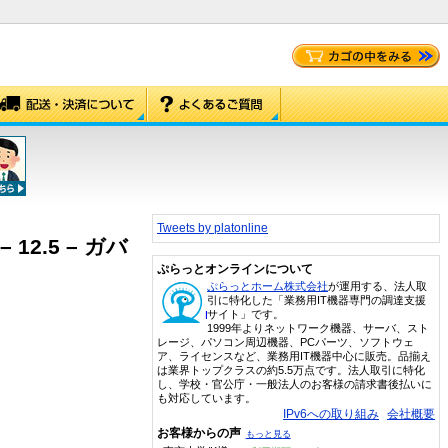
Tweets by platonline
 – 12.5 – ガバ
ぷらっとオンラインについて
ぷらっとホーム株式会社
が運用する、法人取
引に特化した「業務用IT機器専門の調達支援
サイト」です。
1999年よりネットワーク機器、サーバ、スト
レージ、パソコン周辺機器、PCパーツ、ソフトウェ
ア、ライセンスなど、業務用IT機器中心に販売。品揃え
は業界トップクラスの約5.5万点です。法人取引に特化
し、学校・官公庁・一般法人のお客様の請求書後払いに
も対応しています。
IPv6への取り組み
会社概要
お客様からの声
もっと見る