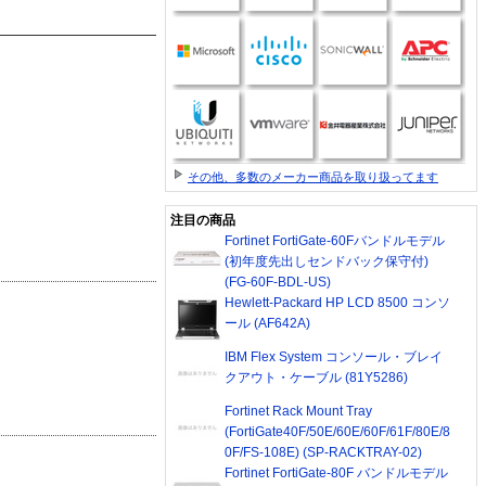
その他、多数のメーカー商品を取り扱ってます
注目の商品
Fortinet FortiGate-60Fバンドルモデル
(初年度先出しセンドバック保守付)
(FG-60F-BDL-US)
Hewlett-Packard HP LCD 8500 コンソ
ール (AF642A)
IBM Flex System コンソール・ブレイ
クアウト・ケーブル (81Y5286)
Fortinet Rack Mount Tray
(FortiGate40F/50E/60E/60F/61F/80E/8
0F/FS-108E) (SP-RACKTRAY-02)
Fortinet FortiGate-80F バンドルモデル