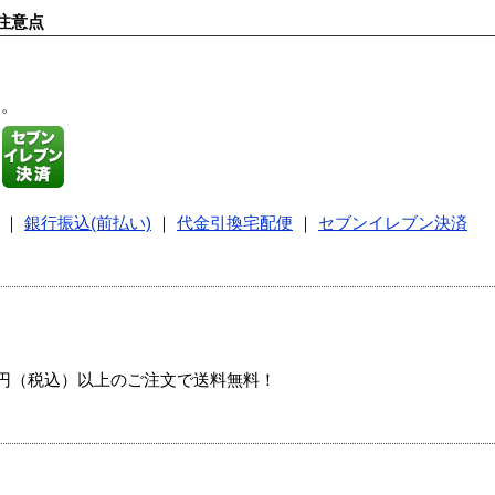
注意点
す。
｜
銀行振込(前払い)
｜
代金引換宅配便
｜
セブンイレブン決済
00円（税込）以上のご注文で送料無料！