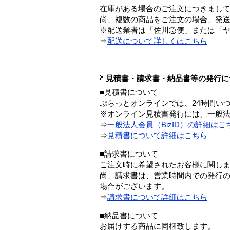
在庫がある場合のご注文につきまし
尚、複数の商品をご注文の場合、発
※配送業者は「佐川急便」または「
⇒
配送について詳しくはこちら
見積書・請求書・納品書等の発行に
■見積書について
ぷらっとオンラインでは、24時間い
※オンライン見積書発行には、一般法人
⇒
一般法人会員（BizID）の詳細はこ
⇒
見積書について詳細はこちら
■請求書について
ご注文時に希望されたお客様に関し
尚、請求書は、営業時間内での発行
場合がございます。
⇒
請求書について詳細はこちら
■納品書について
お届けする商品に同梱致します。