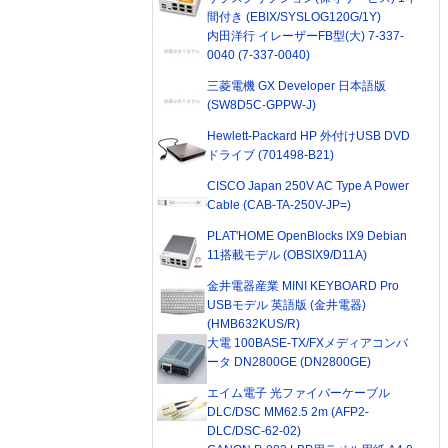
間付き (EBIX/SYSLOG120G/1Y)
内田洋行 イレーザーFB型(大) 7-337-
0040 (7-337-0040)
三菱電機 GX Developer 日本語版
(SW8D5C-GPPW-J)
Hewlett-Packard HP 外付けUSB DVD
ドライブ (701498-B21)
CISCO Japan 250V AC Type A Power
Cable (CAB-TA-250V-JP=)
PLAT'HOME OpenBlocks IX9 Debian
11搭載モデル (OBSIX9/D11A)
金井電器産業 MINI KEYBOARD Pro
USBモデル 英語版 (金井電器)
(HMB632KUS/R)
大電 100BASE-TX/FXメディアコンバ
ータ DN2800GE (DN2800GE)
エイム電子 光ファイバーケーブル
DLC/DSC MM62.5 2m (AFP2-
DLC/DSC-62-02)