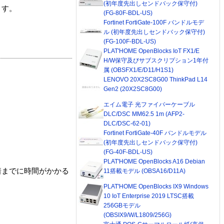
(初年度先出しセンドバック保守付)
ます。
(FG-80F-BDL-US)
Fortinet FortiGate-100F バンドルモデ
ル (初年度先出しセンドバック保守付)
(FG-100F-BDL-US)
PLAT'HOME OpenBlocks IoT FX1/E
H/W保守及びサブスクリプション1年付
属 (OBSFX1/E/D11/H1S1)
LENOVO 20X2SC8G00 ThinkPad L14
Gen2 (20X2SC8G00)
エイム電子 光ファイバーケーブル
DLC/DSC MM62.5 1m (AFP2-
DLC/DSC-62-01)
Fortinet FortiGate-40F バンドルモデル
(初年度先出しセンドバック保守付)
(FG-40F-BDL-US)
PLAT'HOME OpenBlocks A16 Debian
着までに時間がかかる
11搭載モデル (OBSA16/D11A)
PLAT'HOME OpenBlocks IX9 Windows
10 IoT Enterprise 2019 LTSC搭載
256GBモデル
(OBSIX9/W/L1809/256G)