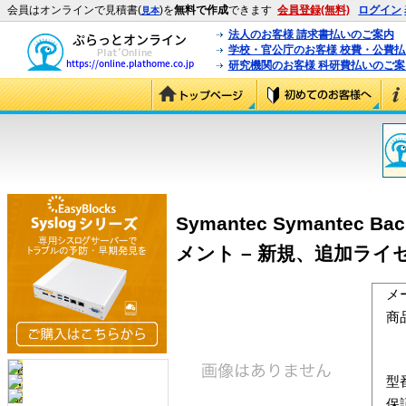
会員はオンラインで見積書(
)を
無料で作成
できます
会員登録(無料)
ログイン
見本
法人のお客様 請求書払いのご案内
学校・官公庁のお客様 校費・公費
研究機関のお客様 科研費払いのご案
Symantec Symantec Back
メント – 新規、追加ライセンス
メ
商
型
保