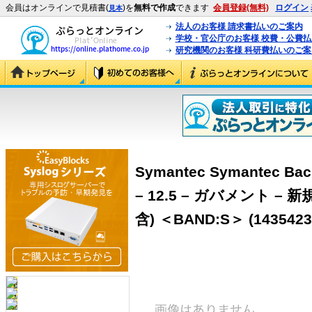
会員はオンラインで見積書(
)を
無料で作成
できます
会員登録(無料)
ログイン
見本
法人のお客様 請求書払いのご案内
学校・官公庁のお客様 校費・公費
研究機関のお客様 科研費払いのご案
Symantec Symantec Bac
– 12.5 – ガバメント –
含) ＜BAND:S＞ (1435423