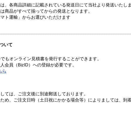
ては、各商品詳細に記載されている発送日にて当社より発送いたし
送は商品がすべて揃ってからの発送となります。
ヤマト運輸」からお選びいただけます
ついて
つでもオンライン見積書を発行することができます。
会員（BizID）への登録が必要です。
ちら
ましては、ご注文後に別途郵送しております。
のため、ご注文日時（土日祝にかかる場合等）によりましては、到