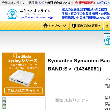
会員はオンラインで見積書(
)を
無料で作成
できます
会員登録(無料)
ログイン
見本
法人のお客様 請求書払いのご案内
学校・官公庁のお客様 校費・公費
研究機関のお客様 科研費払いのご案
Symantec Symantec B
BAND:S＞ (14348081)
メ
商
型
保
返