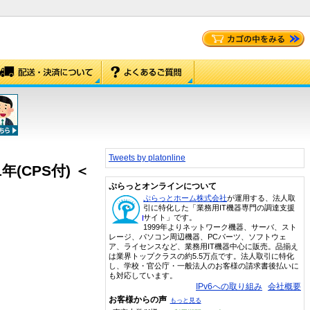
Tweets by platonline
1年(CPS付) ＜
ぷらっとオンラインについて
ぷらっとホーム株式会社
が運用する、法人取
引に特化した「業務用IT機器専門の調達支援
サイト」です。
1999年よりネットワーク機器、サーバ、スト
レージ、パソコン周辺機器、PCパーツ、ソフトウェ
ア、ライセンスなど、業務用IT機器中心に販売。品揃え
は業界トップクラスの約5.5万点です。法人取引に特化
し、学校・官公庁・一般法人のお客様の請求書後払いに
も対応しています。
IPv6への取り組み
会社概要
お客様からの声
もっと見る