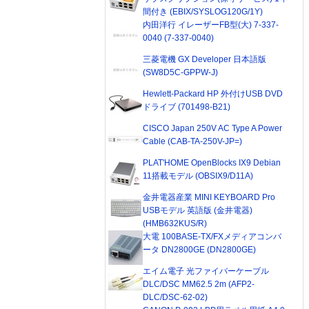
間付き (EBIX/SYSLOG120G/1Y)
内田洋行 イレーザーFB型(大) 7-337-
0040 (7-337-0040)
三菱電機 GX Developer 日本語版
(SW8D5C-GPPW-J)
Hewlett-Packard HP 外付けUSB DVD
ドライブ (701498-B21)
CISCO Japan 250V AC Type A Power
Cable (CAB-TA-250V-JP=)
PLAT'HOME OpenBlocks IX9 Debian
11搭載モデル (OBSIX9/D11A)
金井電器産業 MINI KEYBOARD Pro
USBモデル 英語版 (金井電器)
(HMB632KUS/R)
大電 100BASE-TX/FXメディアコンバ
ータ DN2800GE (DN2800GE)
エイム電子 光ファイバーケーブル
DLC/DSC MM62.5 2m (AFP2-
DLC/DSC-62-02)