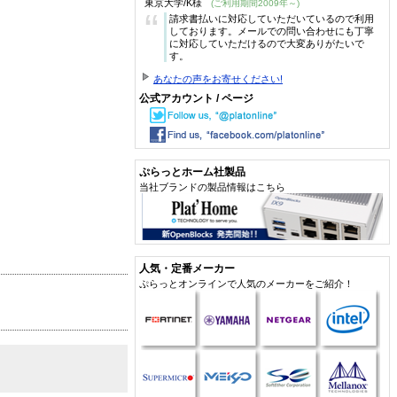
東京大学/K様
(ご利用期間2009年～)
“
請求書払いに対応していただいているので利用
しております。メールでの問い合わせにも丁寧
に対応していただけるので大変ありがたいで
す。
あなたの声をお寄せください!
公式アカウント / ページ
ぷらっとホーム社製品
当社ブランドの製品情報はこちら
人気・定番メーカー
ぷらっとオンラインで人気のメーカーをご紹介！