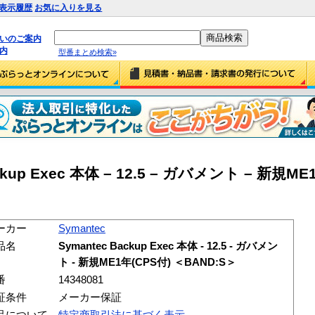
表示履歴
お気に入りを見る
払いのご案内
内
型番まとめ検索»
ackup Exec 本体 – 12.5 – ガバメント – 新規ME
ーカー
Symantec
品名
Symantec Backup Exec 本体 - 12.5 - ガバメン
ト - 新規ME1年(CPS付) ＜BAND:S＞
番
14348081
証条件
メーカー保証
品について
特定商取引法に基づく表示