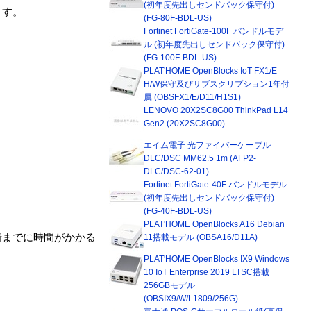
(初年度先出しセンドバック保守付)
ます。
(FG-80F-BDL-US)
Fortinet FortiGate-100F バンドルモデ
ル (初年度先出しセンドバック保守付)
(FG-100F-BDL-US)
PLAT'HOME OpenBlocks IoT FX1/E
H/W保守及びサブスクリプション1年付
属 (OBSFX1/E/D11/H1S1)
LENOVO 20X2SC8G00 ThinkPad L14
Gen2 (20X2SC8G00)
エイム電子 光ファイバーケーブル
DLC/DSC MM62.5 1m (AFP2-
DLC/DSC-62-01)
Fortinet FortiGate-40F バンドルモデル
(初年度先出しセンドバック保守付)
(FG-40F-BDL-US)
PLAT'HOME OpenBlocks A16 Debian
着までに時間がかかる
11搭載モデル (OBSA16/D11A)
PLAT'HOME OpenBlocks IX9 Windows
10 IoT Enterprise 2019 LTSC搭載
256GBモデル
(OBSIX9/W/L1809/256G)