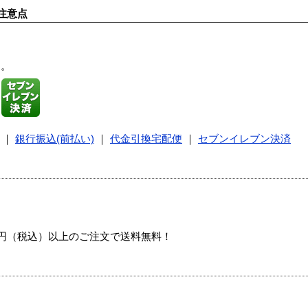
注意点
す。
｜
銀行振込(前払い)
｜
代金引換宅配便
｜
セブンイレブン決済
00円（税込）以上のご注文で送料無料！