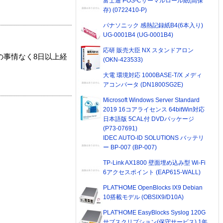
富士通 POS-Cサーマルロール紙(高保
存) (0722410-P)
パナソニック 感熱記録紙B4(6本入り)
UG-0001B4 (UG-0001B4)
応研 販売大臣 NX スタンドアロン
の事情なく8日以上経
(OKN-423533)
大電 環境対応 1000BASE-T/X メディ
アコンバータ (DN1800SG2E)
Microsoft Windows Server Standard
2019 16コアライセンス 64bitWin対応
日本語版 5CAL付 DVDパッケージ
(P73-07691)
IDEC AUTO-ID SOLUTIONS バッテリ
ー BP-007 (BP-007)
TP-Link AX1800 壁面埋め込み型 Wi-Fi
6アクセスポイント (EAP615-WALL)
PLAT'HOME OpenBlocks IX9 Debian
10搭載モデル (OBSIX9/D10A)
PLAT'HOME EasyBlocks Syslog 120G
サブスクリプション(保守サービス) 1年