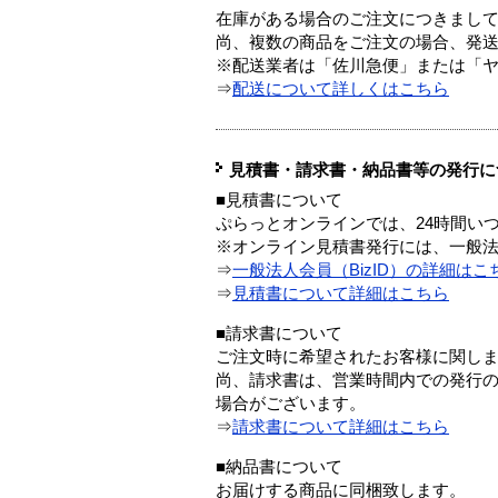
在庫がある場合のご注文につきまし
尚、複数の商品をご注文の場合、発
※配送業者は「佐川急便」または「
⇒
配送について詳しくはこちら
見積書・請求書・納品書等の発行に
■見積書について
ぷらっとオンラインでは、24時間い
※オンライン見積書発行には、一般法人
⇒
一般法人会員（BizID）の詳細はこ
⇒
見積書について詳細はこちら
■請求書について
ご注文時に希望されたお客様に関し
尚、請求書は、営業時間内での発行
場合がございます。
⇒
請求書について詳細はこちら
■納品書について
お届けする商品に同梱致します。