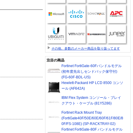
その他、多数のメーカー商品を取り扱ってます
注目の商品
Fortinet FortiGate-60Fバンドルモデル
(初年度先出しセンドバック保守付)
(FG-60F-BDL-US)
Hewlett-Packard HP LCD 8500 コンソ
ール (AF642A)
IBM Flex System コンソール・ブレイ
クアウト・ケーブル (81Y5286)
Fortinet Rack Mount Tray
(FortiGate40F/50E/60E/60F/61F/80E/8
0F/FS-108E) (SP-RACKTRAY-02)
Fortinet FortiGate-80F バンドルモデル