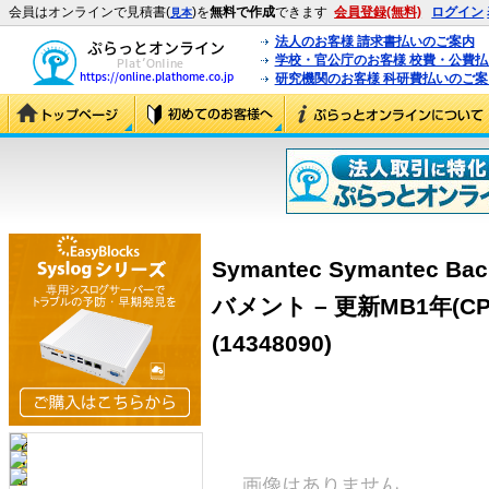
会員はオンラインで見積書(
)を
無料で作成
できます
会員登録(無料)
ログイン
見本
法人のお客様 請求書払いのご案内
学校・官公庁のお客様 校費・公費
研究機関のお客様 科研費払いのご案
Symantec Symantec Bac
バメント – 更新MB1年(CP
(14348090)