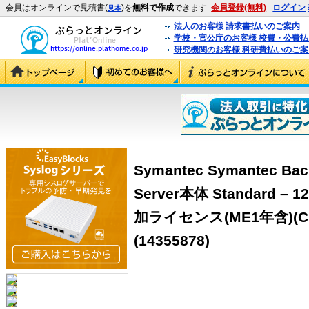
会員はオンラインで見積書(
)を
無料で作成
できます
会員登録(無料)
ログイン
見本
法人のお客様 請求書払いのご案内
学校・官公庁のお客様 校費・公費
研究機関のお客様 科研費払いのご案
Symantec Symantec Bac
Server本体 Standard –
加ライセンス(ME1年含)(CP
(14355878)