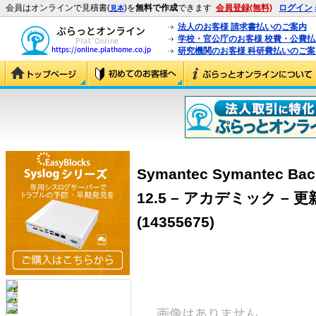
会員はオンラインで見積書(
)を
無料で作成
できます
会員登録(無料)
ログイン
見本
法人のお客様 請求書払いのご案内
学校・官公庁のお客様 校費・公費
研究機関のお客様 科研費払いのご案
Symantec Symantec Bac
12.5 – アカデミック – 更
(14355675)