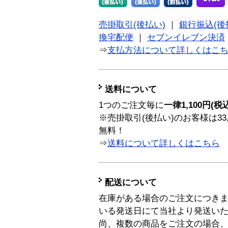
売掛取引(後払い)
｜
銀行振込(後
換宅配便
｜
セブンイレブン決済
⇒
支払方法について詳しくはこ
送料について
1つのご注文毎に
一律1,100円(税
※売掛取引(後払い)のお客様は33
無料！
⇒
送料について詳しくはこちら
配送について
在庫がある場合のご注文につき
いる発送日にて当社より発送い
尚、複数の商品をご注文の場合