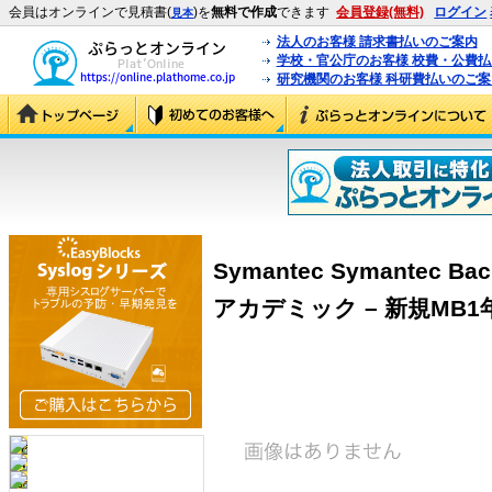
会員はオンラインで見積書(
)を
無料で作成
できます
会員登録(無料)
ログイン
見本
法人のお客様 請求書払いのご案内
学校・官公庁のお客様 校費・公費
研究機関のお客様 科研費払いのご案
Symantec Symantec Bac
アカデミック – 新規MB1年 ＜