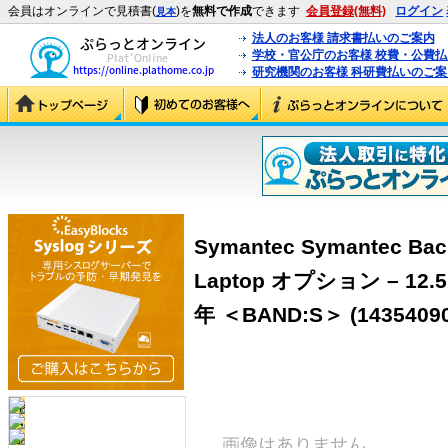
会員はオンラインで見積書(
)を
無料で作成
できます
会員登録(無料)
ログイン
見本
法人のお客様 請求書払いのご案内
学校・官公庁のお客様 校費・公費
研究機関のお客様 科研費払いのご案
Symantec Symantec Bac
Laptop オプション – 12
年 ＜BAND:S＞ (14354090