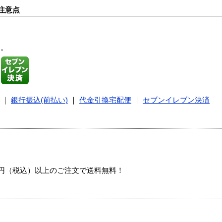
注意点
す。
｜
銀行振込(前払い)
｜
代金引換宅配便
｜
セブンイレブン決済
00円（税込）以上のご注文で送料無料！