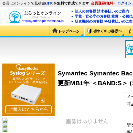
会員はオンラインで見積書(
)を
無料で作成
できます
会員登録(無料)
ログイン
見本
法人のお客様 請求書払いのご案内
学校・官公庁のお客様 校費・公費
研究機関のお客様 科研費払いのご案
Symantec Symantec Bac
更新MB1年 ＜BAND:S＞ (1
メ
商
型
保