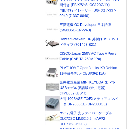
間付き (EBIX/SYSLOG120G/1Y)
内田洋行 イレーザーFB型(大) 7-337-
0040 (7-337-0040)
三菱電機 GX Developer 日本語版
(SW8D5C-GPPW-J)
Hewlett-Packard HP 外付けUSB DVD
ドライブ (701498-B21)
CISCO Japan 250V AC Type A Power
Cable (CAB-TA-250V-JP=)
PLAT'HOME OpenBlocks IX9 Debian
11搭載モデル (OBSIX9/D11A)
金井電器産業 MINI KEYBOARD Pro
USBモデル 英語版 (金井電器)
(HMB632KUS/R)
大電 100BASE-TX/FXメディアコンバ
ータ DN2800GE (DN2800GE)
エイム電子 光ファイバーケーブル
DLC/DSC MM62.5 2m (AFP2-
DLC/DSC-62-02)