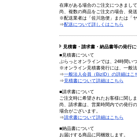
在庫がある場合のご注文につきまし
尚、複数の商品をご注文の場合、発
※配送業者は「佐川急便」または「
⇒
配送について詳しくはこちら
見積書・請求書・納品書等の発行に
■見積書について
ぷらっとオンラインでは、24時間い
※オンライン見積書発行には、一般法人
⇒
一般法人会員（BizID）の詳細はこ
⇒
見積書について詳細はこちら
■請求書について
ご注文時に希望されたお客様に関し
尚、請求書は、営業時間内での発行
場合がございます。
⇒
請求書について詳細はこちら
■納品書について
お届けする商品に同梱致します。