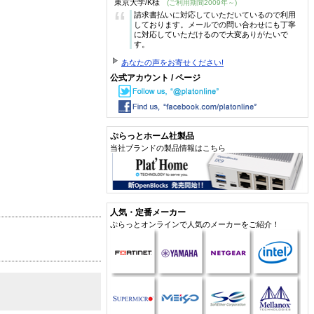
東京大学/K様
(ご利用期間2009年～)
“
請求書払いに対応していただいているので利用
しております。メールでの問い合わせにも丁寧
に対応していただけるので大変ありがたいで
す。
あなたの声をお寄せください!
公式アカウント / ページ
ぷらっとホーム社製品
当社ブランドの製品情報はこちら
人気・定番メーカー
ぷらっとオンラインで人気のメーカーをご紹介！