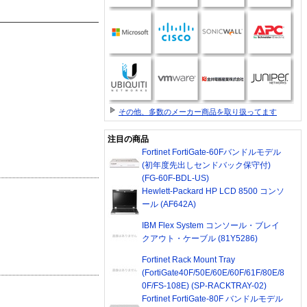
その他、多数のメーカー商品を取り扱ってます
注目の商品
Fortinet FortiGate-60Fバンドルモデル
(初年度先出しセンドバック保守付)
(FG-60F-BDL-US)
Hewlett-Packard HP LCD 8500 コンソ
ール (AF642A)
IBM Flex System コンソール・ブレイ
クアウト・ケーブル (81Y5286)
Fortinet Rack Mount Tray
(FortiGate40F/50E/60E/60F/61F/80E/8
0F/FS-108E) (SP-RACKTRAY-02)
Fortinet FortiGate-80F バンドルモデル