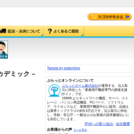
Tweets by platonline
 – アカデミック –
ぷらっとオンラインについて
ぷらっとホーム株式会社
が運用する、法人取
引に特化した「業務用IT機器専門の調達支援
サイト」です。
1999年よりネットワーク機器、サーバ、スト
レージ、パソコン周辺機器、PCパーツ、ソフトウェ
ア、ライセンスなど、業務用IT機器中心に販売。品揃え
は業界トップクラスの約5.5万点です。法人取引に特化
し、学校・官公庁・一般法人のお客様の請求書後払いに
も対応しています。
IPv6への取り組み
会社概要
お客様からの声
もっと見る