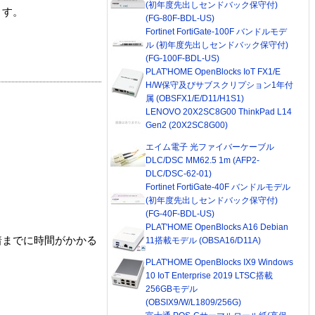
(初年度先出しセンドバック保守付)
ます。
(FG-80F-BDL-US)
Fortinet FortiGate-100F バンドルモデ
ル (初年度先出しセンドバック保守付)
(FG-100F-BDL-US)
PLAT'HOME OpenBlocks IoT FX1/E
H/W保守及びサブスクリプション1年付
属 (OBSFX1/E/D11/H1S1)
LENOVO 20X2SC8G00 ThinkPad L14
Gen2 (20X2SC8G00)
エイム電子 光ファイバーケーブル
DLC/DSC MM62.5 1m (AFP2-
DLC/DSC-62-01)
Fortinet FortiGate-40F バンドルモデル
(初年度先出しセンドバック保守付)
(FG-40F-BDL-US)
PLAT'HOME OpenBlocks A16 Debian
着までに時間がかかる
11搭載モデル (OBSA16/D11A)
PLAT'HOME OpenBlocks IX9 Windows
10 IoT Enterprise 2019 LTSC搭載
256GBモデル
(OBSIX9/W/L1809/256G)