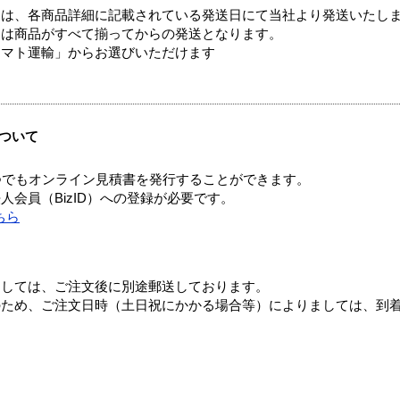
ては、各商品詳細に記載されている発送日にて当社より発送いたし
送は商品がすべて揃ってからの発送となります。
ヤマト運輸」からお選びいただけます
ついて
つでもオンライン見積書を発行することができます。
会員（BizID）への登録が必要です。
ちら
ましては、ご注文後に別途郵送しております。
のため、ご注文日時（土日祝にかかる場合等）によりましては、到