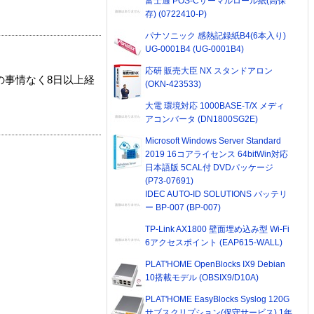
富士通 POS-Cサーマルロール紙(高保
存) (0722410-P)
パナソニック 感熱記録紙B4(6本入り)
UG-0001B4 (UG-0001B4)
応研 販売大臣 NX スタンドアロン
の事情なく8日以上経
(OKN-423533)
大電 環境対応 1000BASE-T/X メディ
アコンバータ (DN1800SG2E)
Microsoft Windows Server Standard
2019 16コアライセンス 64bitWin対応
日本語版 5CAL付 DVDパッケージ
(P73-07691)
IDEC AUTO-ID SOLUTIONS バッテリ
ー BP-007 (BP-007)
TP-Link AX1800 壁面埋め込み型 Wi-Fi
6アクセスポイント (EAP615-WALL)
PLAT'HOME OpenBlocks IX9 Debian
10搭載モデル (OBSIX9/D10A)
PLAT'HOME EasyBlocks Syslog 120G
サブスクリプション(保守サービス) 1年