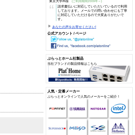
東京大学/K様
(ご利用期間2009年～)
“
請求書払いに対応していただいているので利用
しております。メールでの問い合わせにも丁寧
に対応していただけるので大変ありがたいで
す。
あなたの声をお寄せください!
公式アカウント / ページ
ぷらっとホーム社製品
当社ブランドの製品情報はこちら
人気・定番メーカー
ぷらっとオンラインで人気のメーカーをご紹介！