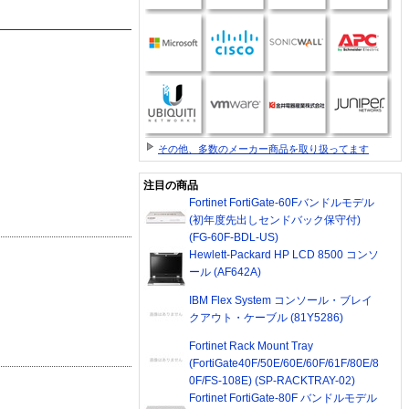
その他、多数のメーカー商品を取り扱ってます
注目の商品
Fortinet FortiGate-60Fバンドルモデル
(初年度先出しセンドバック保守付)
(FG-60F-BDL-US)
Hewlett-Packard HP LCD 8500 コンソ
ール (AF642A)
IBM Flex System コンソール・ブレイ
クアウト・ケーブル (81Y5286)
Fortinet Rack Mount Tray
(FortiGate40F/50E/60E/60F/61F/80E/8
0F/FS-108E) (SP-RACKTRAY-02)
Fortinet FortiGate-80F バンドルモデル