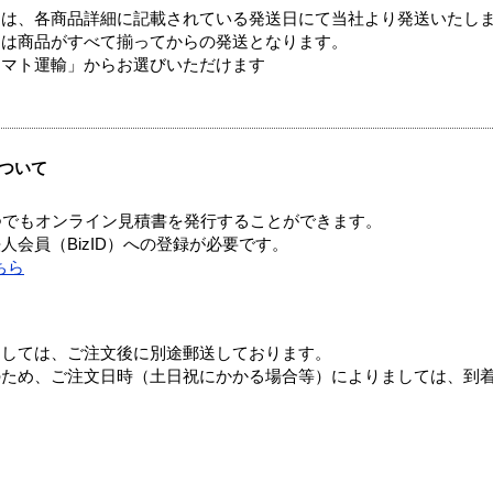
ては、各商品詳細に記載されている発送日にて当社より発送いたし
送は商品がすべて揃ってからの発送となります。
ヤマト運輸」からお選びいただけます
ついて
つでもオンライン見積書を発行することができます。
会員（BizID）への登録が必要です。
ちら
ましては、ご注文後に別途郵送しております。
のため、ご注文日時（土日祝にかかる場合等）によりましては、到