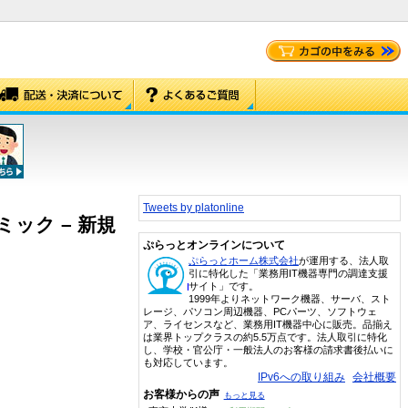
Tweets by platonline
アカデミック – 新規
ぷらっとオンラインについて
ぷらっとホーム株式会社
が運用する、法人取
引に特化した「業務用IT機器専門の調達支援
サイト」です。
1999年よりネットワーク機器、サーバ、スト
レージ、パソコン周辺機器、PCパーツ、ソフトウェ
ア、ライセンスなど、業務用IT機器中心に販売。品揃え
は業界トップクラスの約5.5万点です。法人取引に特化
し、学校・官公庁・一般法人のお客様の請求書後払いに
も対応しています。
IPv6への取り組み
会社概要
お客様からの声
もっと見る