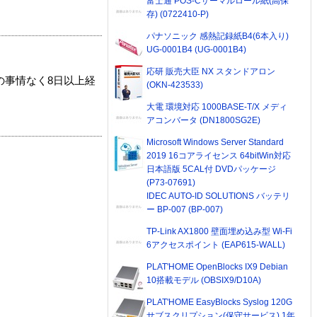
富士通 POS-Cサーマルロール紙(高保
存) (0722410-P)
パナソニック 感熱記録紙B4(6本入り)
UG-0001B4 (UG-0001B4)
応研 販売大臣 NX スタンドアロン
の事情なく8日以上経
(OKN-423533)
大電 環境対応 1000BASE-T/X メディ
アコンバータ (DN1800SG2E)
Microsoft Windows Server Standard
2019 16コアライセンス 64bitWin対応
日本語版 5CAL付 DVDパッケージ
(P73-07691)
IDEC AUTO-ID SOLUTIONS バッテリ
ー BP-007 (BP-007)
TP-Link AX1800 壁面埋め込み型 Wi-Fi
6アクセスポイント (EAP615-WALL)
PLAT'HOME OpenBlocks IX9 Debian
10搭載モデル (OBSIX9/D10A)
PLAT'HOME EasyBlocks Syslog 120G
サブスクリプション(保守サービス) 1年