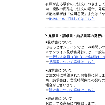
在庫がある場合のご注文につきまし
尚、複数の商品をご注文の場合、発
※配送業者は「佐川急便」または「
⇒
配送について詳しくはこちら
見積書・請求書・納品書等の発行に
■見積書について
ぷらっとオンラインでは、24時間い
※オンライン見積書発行には、一般法人
⇒
一般法人会員（BizID）の詳細はこ
⇒
見積書について詳細はこちら
■請求書について
ご注文時に希望されたお客様に関し
尚、請求書は、営業時間内での発行
場合がございます。
⇒
請求書について詳細はこちら
■納品書について
お届けする商品に同梱致します。