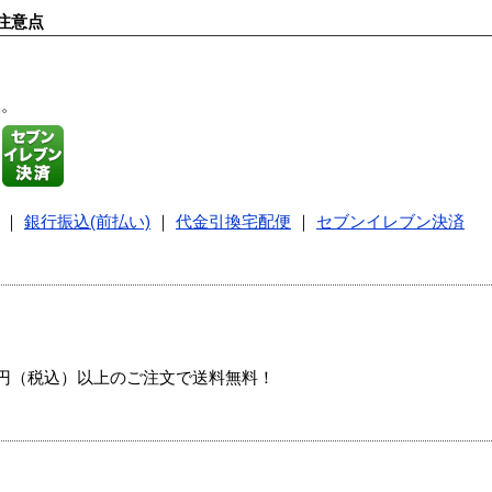
注意点
す。
｜
銀行振込(前払い)
｜
代金引換宅配便
｜
セブンイレブン決済
00円（税込）以上のご注文で送料無料！