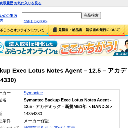
表示履歴
お気に入りを見る
払いのご案内
内
型番まとめ検索»
ckup Exec Lotus Notes Agent – 12.5 – 
4330)
ーカー
Symantec
品名
Symantec Backup Exec Lotus Notes Agent -
12.5 - アカデミック - 新規ME1年 ＜BAND:S＞
番
14354330
証条件
メーカー保証
品について
特定商取引法に基づく表示