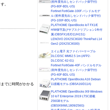
(初年度先出しセンドバック保守付)
ます。
(FG-80F-BDL-US)
Fortinet FortiGate-100F バンドルモデ
ル (初年度先出しセンドバック保守付)
(FG-100F-BDL-US)
PLAT'HOME OpenBlocks IoT FX1/E
H/W保守及びサブスクリプション1年付
属 (OBSFX1/E/D11/H1S1)
LENOVO 20X2SC8G00 ThinkPad L14
Gen2 (20X2SC8G00)
エイム電子 光ファイバーケーブル
DLC/DSC MM62.5 1m (AFP2-
DLC/DSC-62-01)
Fortinet FortiGate-40F バンドルモデル
(初年度先出しセンドバック保守付)
(FG-40F-BDL-US)
PLAT'HOME OpenBlocks A16 Debian
着までに時間がかかる
11搭載モデル (OBSA16/D11A)
PLAT'HOME OpenBlocks IX9 Windows
10 IoT Enterprise 2019 LTSC搭載
256GBモデル
(OBSIX9/W/L1809/256G)