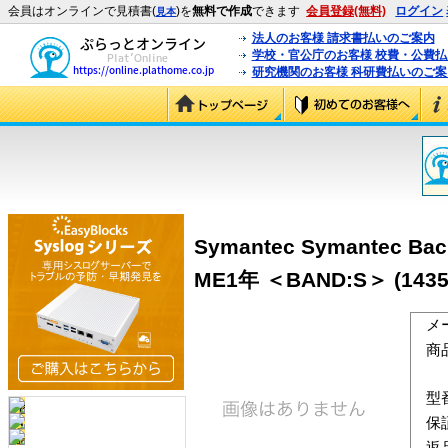
会員はオンラインで見積書(
)を
無料で作成
できます
会員登録(無料)
ログイン
見本
法人のお客様 請求書払いのご案内
学校・官公庁のお客様 校費・公費
研究機関のお客様 科研費払いのご案
Symantec Symantec Ba
ME1年 ＜BAND:S＞ (1435
メ
商
型
保
返