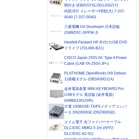
間付き (EBIX/SYSLOG120G/1Y)
内田洋行 イレーザーFB型(大) 7-337-
0040 (7-337-0040)
三菱電機 GX Developer 日本語版
(SW8D5C-GPPW-J)
Hewlett-Packard HP 外付けUSB DVD
ドライブ (701498-B21)
CISCO Japan 250V AC Type A Power
Cable (CAB-TA-250V-JP=)
PLAT'HOME OpenBlocks IX9 Debian
11搭載モデル (OBSIX9/D11A)
金井電器産業 MINI KEYBOARD Pro
USBモデル 英語版 (金井電器)
(HMB632KUS/R)
大電 100BASE-TX/FXメディアコンバ
ータ DN2800GE (DN2800GE)
エイム電子 光ファイバーケーブル
DLC/DSC MM62.5 2m (AFP2-
DLC/DSC-62-02)