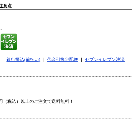
注意点
す。
｜
銀行振込(前払い)
｜
代金引換宅配便
｜
セブンイレブン決済
00円（税込）以上のご注文で送料無料！