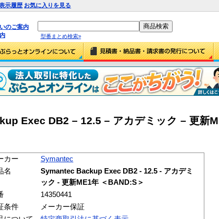
表示履歴
お気に入りを見る
払いのご案内
内
型番まとめ検索»
ackup Exec DB2 – 12.5 – アカデミック – 更新
ーカー
Symantec
品名
Symantec Backup Exec DB2 - 12.5 - アカデミ
ック - 更新ME1年 ＜BAND:S＞
番
14350441
証条件
メーカー保証
品について
特定商取引法に基づく表示