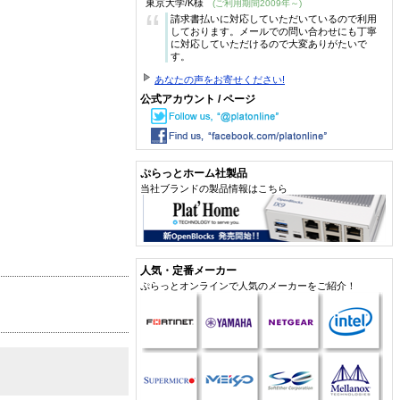
東京大学/K様
(ご利用期間2009年～)
“
請求書払いに対応していただいているので利用
しております。メールでの問い合わせにも丁寧
に対応していただけるので大変ありがたいで
す。
あなたの声をお寄せください!
公式アカウント / ページ
ぷらっとホーム社製品
当社ブランドの製品情報はこちら
人気・定番メーカー
ぷらっとオンラインで人気のメーカーをご紹介！