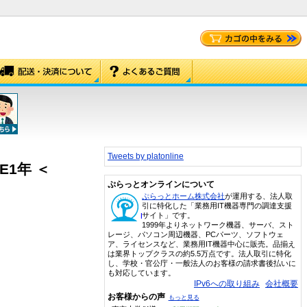
Tweets by platonline
ME1年 ＜
ぷらっとオンラインについて
ぷらっとホーム株式会社
が運用する、法人取
引に特化した「業務用IT機器専門の調達支援
サイト」です。
1999年よりネットワーク機器、サーバ、スト
レージ、パソコン周辺機器、PCパーツ、ソフトウェ
ア、ライセンスなど、業務用IT機器中心に販売。品揃え
は業界トップクラスの約5.5万点です。法人取引に特化
し、学校・官公庁・一般法人のお客様の請求書後払いに
も対応しています。
IPv6への取り組み
会社概要
お客様からの声
もっと見る