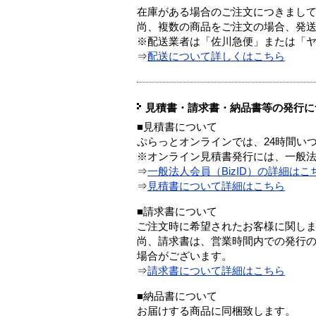
在庫がある場合のご注文につきまし
尚、複数の商品をご注文の場合、発
※配送業者は「佐川急便」または「
⇒
配送について詳しくはこちら
見積書・請求書・納品書等の発行に
■見積書について
ぷらっとオンラインでは、24時間い
※オンライン見積書発行には、一般法人
⇒
一般法人会員（BizID）の詳細はこ
⇒
見積書について詳細はこちら
■請求書について
ご注文時に希望されたお客様に関し
尚、請求書は、営業時間内での発行
場合がございます。
⇒
請求書について詳細はこちら
■納品書について
お届けする商品に同梱致します。