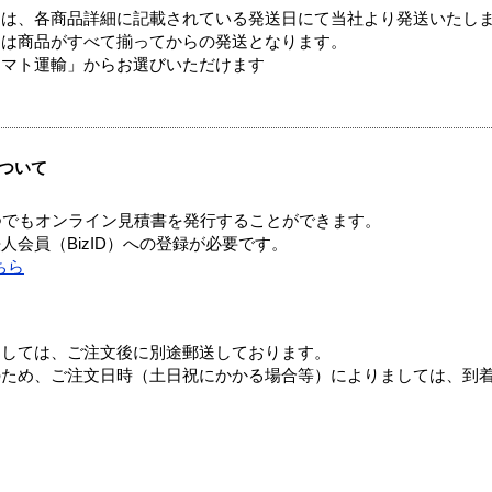
ては、各商品詳細に記載されている発送日にて当社より発送いたし
送は商品がすべて揃ってからの発送となります。
ヤマト運輸」からお選びいただけます
ついて
つでもオンライン見積書を発行することができます。
会員（BizID）への登録が必要です。
ちら
ましては、ご注文後に別途郵送しております。
のため、ご注文日時（土日祝にかかる場合等）によりましては、到