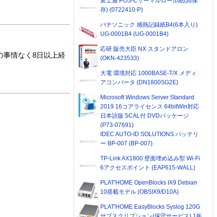
富士通 POS-Cサーマルロール紙(高保
存) (0722410-P)
パナソニック 感熱記録紙B4(6本入り)
UG-0001B4 (UG-0001B4)
応研 販売大臣 NX スタンドアロン
の事情なく8日以上経
(OKN-423533)
大電 環境対応 1000BASE-T/X メディ
アコンバータ (DN1800SG2E)
Microsoft Windows Server Standard
2019 16コアライセンス 64bitWin対応
日本語版 5CAL付 DVDパッケージ
(P73-07691)
IDEC AUTO-ID SOLUTIONS バッテリ
ー BP-007 (BP-007)
TP-Link AX1800 壁面埋め込み型 Wi-Fi
6アクセスポイント (EAP615-WALL)
PLAT'HOME OpenBlocks IX9 Debian
10搭載モデル (OBSIX9/D10A)
PLAT'HOME EasyBlocks Syslog 120G
サブスクリプション(保守サービス) 1年