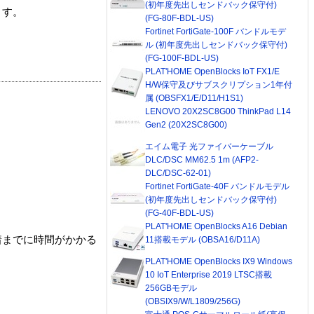
(初年度先出しセンドバック保守付)
ます。
(FG-80F-BDL-US)
Fortinet FortiGate-100F バンドルモデ
ル (初年度先出しセンドバック保守付)
(FG-100F-BDL-US)
PLAT'HOME OpenBlocks IoT FX1/E
H/W保守及びサブスクリプション1年付
属 (OBSFX1/E/D11/H1S1)
LENOVO 20X2SC8G00 ThinkPad L14
Gen2 (20X2SC8G00)
エイム電子 光ファイバーケーブル
DLC/DSC MM62.5 1m (AFP2-
DLC/DSC-62-01)
Fortinet FortiGate-40F バンドルモデル
(初年度先出しセンドバック保守付)
(FG-40F-BDL-US)
PLAT'HOME OpenBlocks A16 Debian
着までに時間がかかる
11搭載モデル (OBSA16/D11A)
PLAT'HOME OpenBlocks IX9 Windows
10 IoT Enterprise 2019 LTSC搭載
256GBモデル
(OBSIX9/W/L1809/256G)