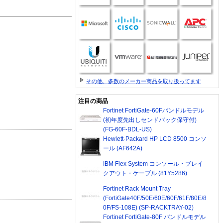
その他、多数のメーカー商品を取り扱ってます
注目の商品
Fortinet FortiGate-60Fバンドルモデル
(初年度先出しセンドバック保守付)
(FG-60F-BDL-US)
Hewlett-Packard HP LCD 8500 コンソ
ール (AF642A)
IBM Flex System コンソール・ブレイ
クアウト・ケーブル (81Y5286)
Fortinet Rack Mount Tray
(FortiGate40F/50E/60E/60F/61F/80E/8
0F/FS-108E) (SP-RACKTRAY-02)
Fortinet FortiGate-80F バンドルモデル