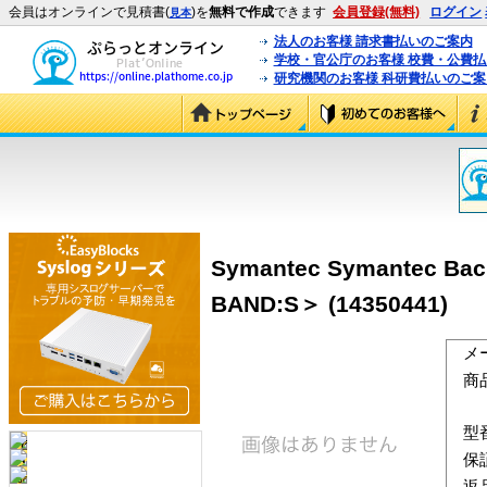
会員はオンラインで見積書(
)を
無料で作成
できます
会員登録(無料)
ログイン
見本
法人のお客様 請求書払いのご案内
学校・官公庁のお客様 校費・公費
研究機関のお客様 科研費払いのご案
Symantec Symantec B
BAND:S＞ (14350441)
メ
商
型
保
返