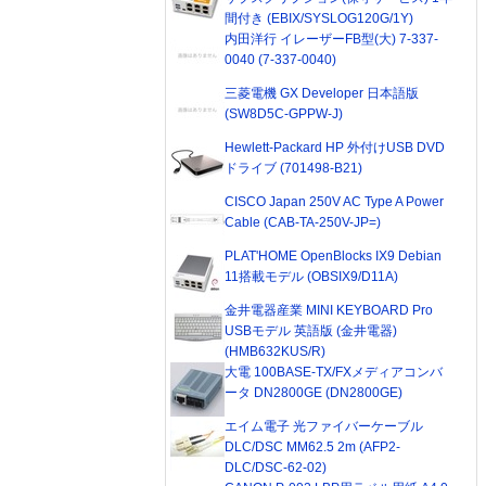
間付き (EBIX/SYSLOG120G/1Y)
内田洋行 イレーザーFB型(大) 7-337-
0040 (7-337-0040)
三菱電機 GX Developer 日本語版
(SW8D5C-GPPW-J)
Hewlett-Packard HP 外付けUSB DVD
ドライブ (701498-B21)
CISCO Japan 250V AC Type A Power
Cable (CAB-TA-250V-JP=)
PLAT'HOME OpenBlocks IX9 Debian
11搭載モデル (OBSIX9/D11A)
金井電器産業 MINI KEYBOARD Pro
USBモデル 英語版 (金井電器)
(HMB632KUS/R)
大電 100BASE-TX/FXメディアコンバ
ータ DN2800GE (DN2800GE)
エイム電子 光ファイバーケーブル
DLC/DSC MM62.5 2m (AFP2-
DLC/DSC-62-02)