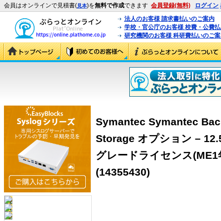
会員はオンラインで見積書(
)を
無料で作成
できます
会員登録(無料)
ログイン
見本
法人のお客様 請求書払いのご案内
学校・官公庁のお客様 校費・公費
研究機関のお客様 科研費払いのご案
Symantec Symantec Bac
Storage オプション – 1
グレードライセンス(ME1年
(14355430)