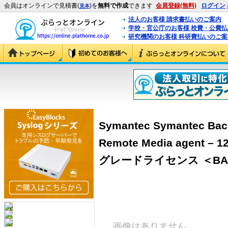
会員はオンラインで見積書(
)を
無料で作成
できます
会員登録(無料)
ログイン
見本
法人のお客様 請求書払いのご案内
学校・官公庁のお客様 校費・公費
研究機関のお客様 科研費払いのご案
Symantec Symantec Back
Remote Media agent 
グレードライセンス ＜BAND: