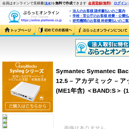
会員はオンラインで見積書(
)を
無料で作成
できます
会員登録(無料)
ログイン
見本
法人のお客様 請求書払いのご案内
学校・官公庁のお客様 校費・公費
研究機関のお客様 科研費払いのご案
Symantec Symantec Back
12.5 – アカデミック 
(ME1年含) ＜BAND:S＞ (1