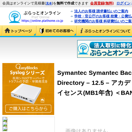
会員はオンラインで見積書(
)を
無料で作成
できます
会員登録(無料)
ログイン
見本
法人のお客様 請求書払いのご案内
学校・官公庁のお客様 校費・公費
研究機関のお客様 科研費払いのご案
Symantec Symantec Bac
Directory – 12.5 
イセンス(MB1年含) ＜BAND: