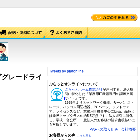
Tweets by platonline
 アップグレードライ
ぷらっとオンラインについて
ぷらっとホーム株式会社
が運用する、法人取
引に特化した「業務用IT機器専門の調達支援
サイト」です。
1999年よりネットワーク機器、サーバ、スト
レージ、パソコン周辺機器、PCパーツ、ソフトウェ
ア、ライセンスなど、業務用IT機器中心に販売。品揃え
は業界トップクラスの約5.5万点です。法人取引に特化
し、学校・官公庁・一般法人のお客様の請求書後払いに
も対応しています。
IPv6への取り組み
会社概要
お客様からの声
もっと見る