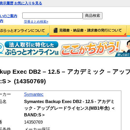
表示履歴
お気に入りを見る
払いのご案内
内
型番まとめ検索»
Backup Exec DB2 – 12.5 – アカデミック –
＞ (14350769)
ーカー
Symantec
品名
Symantec Backup Exec DB2 - 12.5 - アカデミ
ック - アップグレードライセンス(MB1年含) ＜
BAND:S＞
番
14350769
証条件
メーカー保証