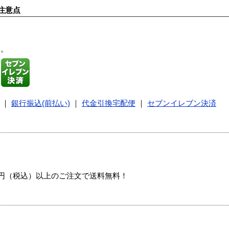
注意点
す。
｜
銀行振込(前払い)
｜
代金引換宅配便
｜
セブンイレブン決済
00円（税込）以上のご注文で送料無料！