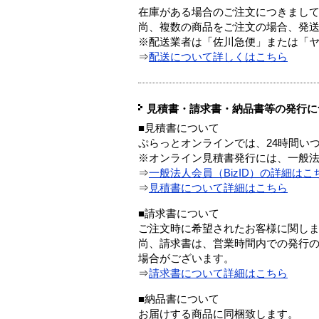
在庫がある場合のご注文につきまし
尚、複数の商品をご注文の場合、発
※配送業者は「佐川急便」または「
⇒
配送について詳しくはこちら
見積書・請求書・納品書等の発行に
■見積書について
ぷらっとオンラインでは、24時間い
※オンライン見積書発行には、一般法人
⇒
一般法人会員（BizID）の詳細はこ
⇒
見積書について詳細はこちら
■請求書について
ご注文時に希望されたお客様に関し
尚、請求書は、営業時間内での発行
場合がございます。
⇒
請求書について詳細はこちら
■納品書について
お届けする商品に同梱致します。