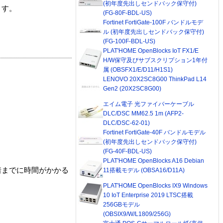
(初年度先出しセンドバック保守付)
ます。
(FG-80F-BDL-US)
Fortinet FortiGate-100F バンドルモデ
ル (初年度先出しセンドバック保守付)
(FG-100F-BDL-US)
PLAT'HOME OpenBlocks IoT FX1/E
H/W保守及びサブスクリプション1年付
属 (OBSFX1/E/D11/H1S1)
LENOVO 20X2SC8G00 ThinkPad L14
Gen2 (20X2SC8G00)
エイム電子 光ファイバーケーブル
DLC/DSC MM62.5 1m (AFP2-
DLC/DSC-62-01)
Fortinet FortiGate-40F バンドルモデル
(初年度先出しセンドバック保守付)
(FG-40F-BDL-US)
PLAT'HOME OpenBlocks A16 Debian
着までに時間がかかる
11搭載モデル (OBSA16/D11A)
PLAT'HOME OpenBlocks IX9 Windows
10 IoT Enterprise 2019 LTSC搭載
256GBモデル
(OBSIX9/W/L1809/256G)