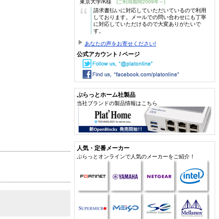
東京大学/K様
(ご利用期間2009年～)
“
請求書払いに対応していただいているので利用
しております。メールでの問い合わせにも丁寧
に対応していただけるので大変ありがたいで
す。
あなたの声をお寄せください!
公式アカウント / ページ
ぷらっとホーム社製品
当社ブランドの製品情報はこちら
人気・定番メーカー
ぷらっとオンラインで人気のメーカーをご紹介！