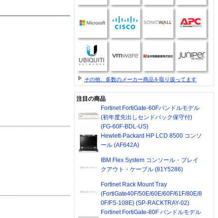
その他、多数のメーカー商品を取り扱ってます
注目の商品
Fortinet FortiGate-60Fバンドルモデル
(初年度先出しセンドバック保守付)
(FG-60F-BDL-US)
Hewlett-Packard HP LCD 8500 コンソ
ール (AF642A)
IBM Flex System コンソール・ブレイ
クアウト・ケーブル (81Y5286)
Fortinet Rack Mount Tray
(FortiGate40F/50E/60E/60F/61F/80E/8
0F/FS-108E) (SP-RACKTRAY-02)
Fortinet FortiGate-80F バンドルモデル