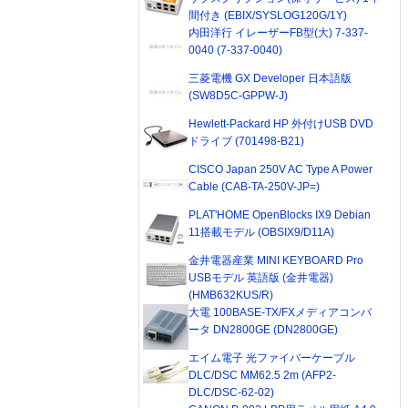
間付き (EBIX/SYSLOG120G/1Y)
内田洋行 イレーザーFB型(大) 7-337-
0040 (7-337-0040)
三菱電機 GX Developer 日本語版
(SW8D5C-GPPW-J)
Hewlett-Packard HP 外付けUSB DVD
ドライブ (701498-B21)
CISCO Japan 250V AC Type A Power
Cable (CAB-TA-250V-JP=)
PLAT'HOME OpenBlocks IX9 Debian
11搭載モデル (OBSIX9/D11A)
金井電器産業 MINI KEYBOARD Pro
USBモデル 英語版 (金井電器)
(HMB632KUS/R)
大電 100BASE-TX/FXメディアコンバ
ータ DN2800GE (DN2800GE)
エイム電子 光ファイバーケーブル
DLC/DSC MM62.5 2m (AFP2-
DLC/DSC-62-02)