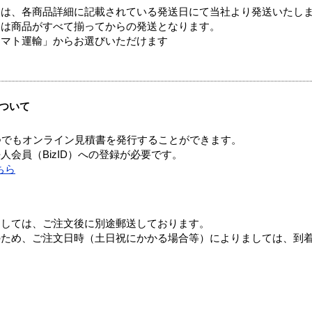
ては、各商品詳細に記載されている発送日にて当社より発送いたし
送は商品がすべて揃ってからの発送となります。
ヤマト運輸」からお選びいただけます
ついて
つでもオンライン見積書を発行することができます。
会員（BizID）への登録が必要です。
ちら
ましては、ご注文後に別途郵送しております。
のため、ご注文日時（土日祝にかかる場合等）によりましては、到