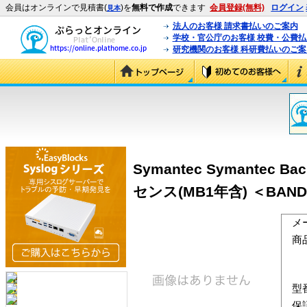
会員はオンラインで見積書(
)を
無料で作成
できます
会員登録(無料)
ログイン
見本
法人のお客様 請求書払いのご案内
学校・官公庁のお客様 校費・公費
研究機関のお客様 科研費払いのご案
Symantec Symantec 
センス(MB1年含) ＜BAND:S
メ
商
型
保