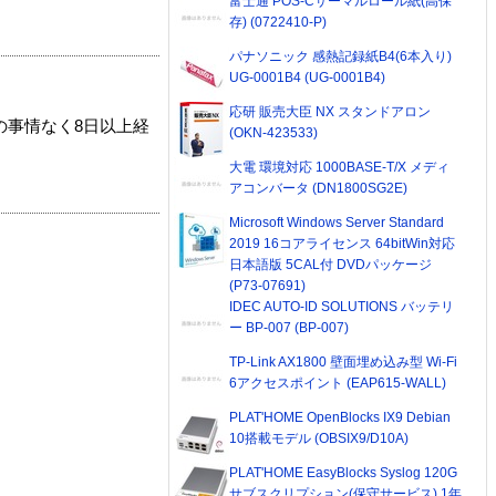
富士通 POS-Cサーマルロール紙(高保
存) (0722410-P)
パナソニック 感熱記録紙B4(6本入り)
UG-0001B4 (UG-0001B4)
応研 販売大臣 NX スタンドアロン
の事情なく8日以上経
(OKN-423533)
大電 環境対応 1000BASE-T/X メディ
アコンバータ (DN1800SG2E)
Microsoft Windows Server Standard
2019 16コアライセンス 64bitWin対応
日本語版 5CAL付 DVDパッケージ
(P73-07691)
IDEC AUTO-ID SOLUTIONS バッテリ
ー BP-007 (BP-007)
TP-Link AX1800 壁面埋め込み型 Wi-Fi
6アクセスポイント (EAP615-WALL)
PLAT'HOME OpenBlocks IX9 Debian
10搭載モデル (OBSIX9/D10A)
PLAT'HOME EasyBlocks Syslog 120G
サブスクリプション(保守サービス) 1年