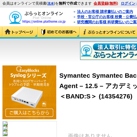
会員はオンラインで見積書(
)を
無料で作成
できます
会員登録(無料)
ログイン
見本
法人のお客様 請求書払いのご案内
学校・官公庁のお客様 校費・公費
研究機関のお客様 科研費払いのご案
Symantec Symantec Bac
Agent – 12.5 – ア
＜BAND:S＞ (14354276)