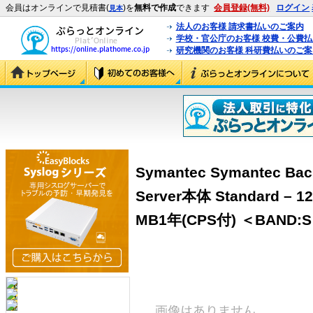
会員はオンラインで見積書(
)を
無料で作成
できます
会員登録(無料)
ログイン
見本
法人のお客様 請求書払いのご案内
学校・官公庁のお客様 校費・公費
研究機関のお客様 科研費払いのご案
Symantec Symantec Bac
Server本体 Standard –
MB1年(CPS付) ＜BAND:S＞