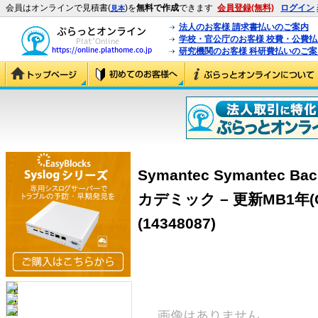
会員はオンラインで見積書(
)を
無料で作成
できます
会員登録(無料)
ログイン
見本
法人のお客様 請求書払いのご案内
学校・官公庁のお客様 校費・公費
研究機関のお客様 科研費払いのご案
Symantec Symantec Bac
カデミック – 更新MB1年(C
(14348087)