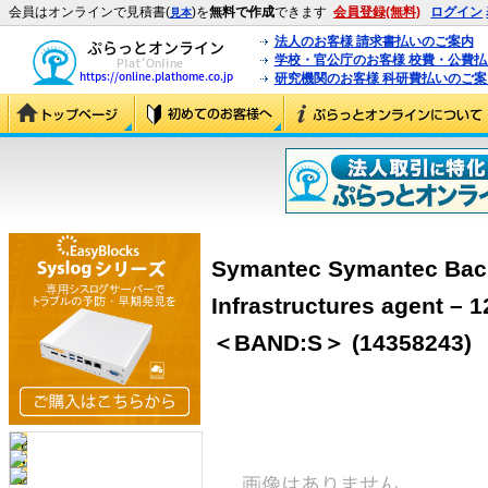
会員はオンラインで見積書(
)を
無料で作成
できます
会員登録(無料)
ログイン
見本
法人のお客様 請求書払いのご案内
学校・官公庁のお客様 校費・公費
研究機関のお客様 科研費払いのご案
Symantec Symantec Back
Infrastructures agent –
＜BAND:S＞ (14358243)