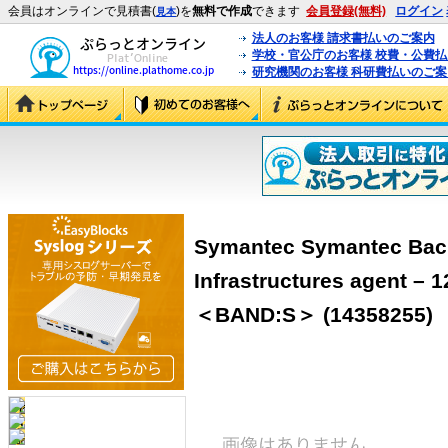
会員はオンラインで見積書(
)を
無料で作成
できます
会員登録(無料)
ログイン
見本
法人のお客様 請求書払いのご案内
学校・官公庁のお客様 校費・公費
研究機関のお客様 科研費払いのご案
Symantec Symantec Back
Infrastructures agent –
＜BAND:S＞ (14358255)