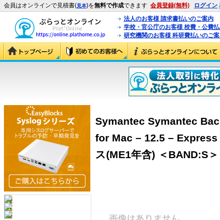
会員はオンラインで見積書(
)を
無料で作成
できます
会員登録(無料)
ログイン
見本
法人のお客様 請求書払いのご案内
学校・官公庁のお客様 校費・公費
研究機関のお客様 科研費払いのご案
Symantec Symantec Bac
for Mac – 12.5 – E
ス(ME1年含) ＜BAND:S＞ (