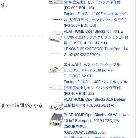
(初年度先出しセンドバック保守付)
ます。
(FG-80F-BDL-US)
Fortinet FortiGate-100F バンドルモデ
ル (初年度先出しセンドバック保守付)
(FG-100F-BDL-US)
PLAT'HOME OpenBlocks IoT FX1/E
H/W保守及びサブスクリプション1年付
属 (OBSFX1/E/D11/H1S1)
LENOVO 20X2SC8G00 ThinkPad L14
Gen2 (20X2SC8G00)
エイム電子 光ファイバーケーブル
DLC/DSC MM62.5 1m (AFP2-
DLC/DSC-62-01)
Fortinet FortiGate-40F バンドルモデル
(初年度先出しセンドバック保守付)
(FG-40F-BDL-US)
PLAT'HOME OpenBlocks A16 Debian
着までに時間がかかる
11搭載モデル (OBSA16/D11A)
PLAT'HOME OpenBlocks IX9 Windows
10 IoT Enterprise 2019 LTSC搭載
256GBモデル
(OBSIX9/W/L1809/256G)