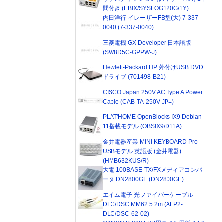
間付き (EBIX/SYSLOG120G/1Y)
内田洋行 イレーザーFB型(大) 7-337-
0040 (7-337-0040)
三菱電機 GX Developer 日本語版
(SW8D5C-GPPW-J)
Hewlett-Packard HP 外付けUSB DVD
ドライブ (701498-B21)
CISCO Japan 250V AC Type A Power
Cable (CAB-TA-250V-JP=)
PLAT'HOME OpenBlocks IX9 Debian
11搭載モデル (OBSIX9/D11A)
金井電器産業 MINI KEYBOARD Pro
USBモデル 英語版 (金井電器)
(HMB632KUS/R)
大電 100BASE-TX/FXメディアコンバ
ータ DN2800GE (DN2800GE)
エイム電子 光ファイバーケーブル
DLC/DSC MM62.5 2m (AFP2-
DLC/DSC-62-02)