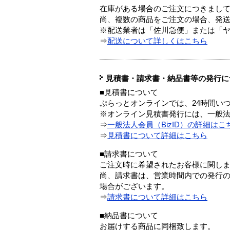
在庫がある場合のご注文につきまし
尚、複数の商品をご注文の場合、発
※配送業者は「佐川急便」または「
⇒
配送について詳しくはこちら
見積書・請求書・納品書等の発行に
■見積書について
ぷらっとオンラインでは、24時間い
※オンライン見積書発行には、一般法人
⇒
一般法人会員（BizID）の詳細はこ
⇒
見積書について詳細はこちら
■請求書について
ご注文時に希望されたお客様に関し
尚、請求書は、営業時間内での発行
場合がございます。
⇒
請求書について詳細はこちら
■納品書について
お届けする商品に同梱致します。