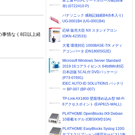
富士通 POS-Cサーマルロール紙(高保
存) (0722410-P)
パナソニック 感熱記録紙B4(6本入り)
UG-0001B4 (UG-0001B4)
応研 販売大臣 NX スタンドアロン
の事情なく8日以上経
(OKN-423533)
大電 環境対応 1000BASE-T/X メディ
アコンバータ (DN1800SG2E)
Microsoft Windows Server Standard
2019 16コアライセンス 64bitWin対応
日本語版 5CAL付 DVDパッケージ
(P73-07691)
IDEC AUTO-ID SOLUTIONS バッテリ
ー BP-007 (BP-007)
TP-Link AX1800 壁面埋め込み型 Wi-Fi
6アクセスポイント (EAP615-WALL)
PLAT'HOME OpenBlocks IX9 Debian
10搭載モデル (OBSIX9/D10A)
PLAT'HOME EasyBlocks Syslog 120G
サブスクリプション(保守サービス) 1年