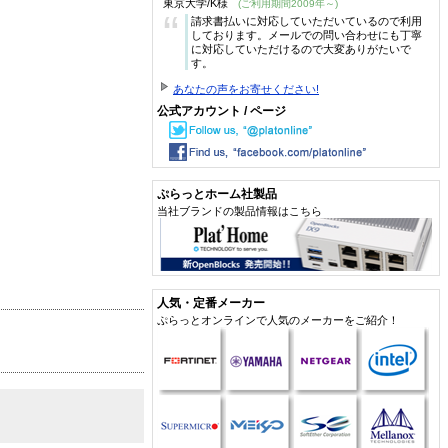
東京大学/K様
(ご利用期間2009年～)
“
請求書払いに対応していただいているので利用
しております。メールでの問い合わせにも丁寧
に対応していただけるので大変ありがたいで
す。
あなたの声をお寄せください!
公式アカウント / ページ
ぷらっとホーム社製品
当社ブランドの製品情報はこちら
人気・定番メーカー
ぷらっとオンラインで人気のメーカーをご紹介！