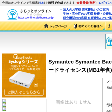
会員はオンラインで見積書(
)を
無料で作成
できます
会員登録(無料)
ログイン
見本
法人のお客様 請求書払いのご案内
学校・官公庁のお客様 校費・公費
研究機関のお客様 科研費払いのご案
Symantec Symantec Bac
ードライセンス(MB1年含) ＜B
メ
商
型
保