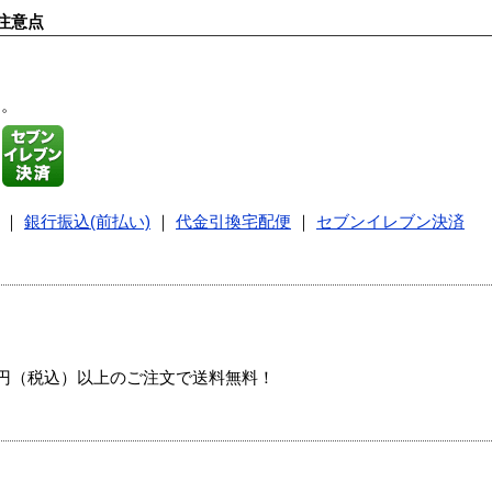
注意点
す。
｜
銀行振込(前払い)
｜
代金引換宅配便
｜
セブンイレブン決済
00円（税込）以上のご注文で送料無料！