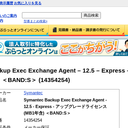
表示履歴
お気に入りを見る
払いのご案内
内
型番まとめ検索»
kup Exec Exchange Agent – 12.5 – Expr
AND:S＞ (14354254)
ーカー
Symantec
品名
Symantec Backup Exec Exchange Agent -
12.5 - Express - アップグレードライセンス
(MB1年含) ＜BAND:S＞
番
14354254
証条件
メーカー保証