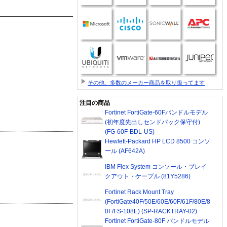
その他、多数のメーカー商品を取り扱ってます
注目の商品
Fortinet FortiGate-60Fバンドルモデル
(初年度先出しセンドバック保守付)
(FG-60F-BDL-US)
Hewlett-Packard HP LCD 8500 コンソ
ール (AF642A)
IBM Flex System コンソール・ブレイ
クアウト・ケーブル (81Y5286)
Fortinet Rack Mount Tray
(FortiGate40F/50E/60E/60F/61F/80E/8
0F/FS-108E) (SP-RACKTRAY-02)
Fortinet FortiGate-80F バンドルモデル