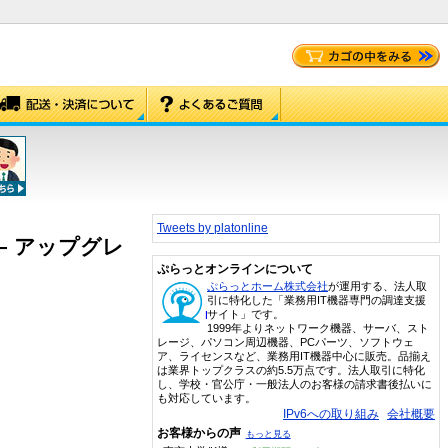
Tweets by platonline
ess – アップグレ
ぷらっとオンラインについて
ぷらっとホーム株式会社
が運用する、法人取
引に特化した「業務用IT機器専門の調達支援
サイト」です。
1999年よりネットワーク機器、サーバ、スト
レージ、パソコン周辺機器、PCパーツ、ソフトウェ
ア、ライセンスなど、業務用IT機器中心に販売。品揃え
は業界トップクラスの約5.5万点です。法人取引に特化
し、学校・官公庁・一般法人のお客様の請求書後払いに
も対応しています。
IPv6への取り組み
会社概要
お客様からの声
もっと見る