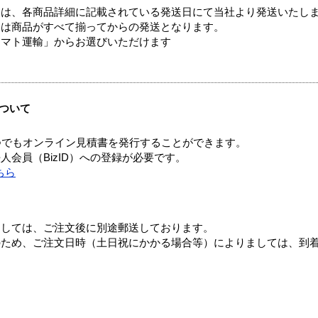
ては、各商品詳細に記載されている発送日にて当社より発送いたし
送は商品がすべて揃ってからの発送となります。
ヤマト運輸」からお選びいただけます
ついて
つでもオンライン見積書を発行することができます。
会員（BizID）への登録が必要です。
ちら
ましては、ご注文後に別途郵送しております。
のため、ご注文日時（土日祝にかかる場合等）によりましては、到