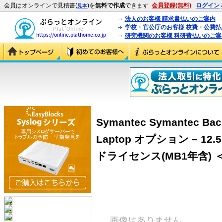
会員はオンラインで見積書(
)を
無料で作成
できます
会員登録(無料)
ログイン
見本
法人のお客様 請求書払いのご案内
学校・官公庁のお客様 校費・公費
研究機関のお客様 科研費払いのご案
Symantec Symantec Bac
Laptop オプション – 12.
ドライセンス(MB1年含) ＜BA