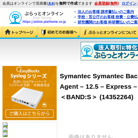
会員はオンラインで見積書(
)を
無料で作成
できます
会員登録(無料)
ログイン
見本
法人のお客様 請求書払いのご案内
学校・官公庁のお客様 校費・公費
研究機関のお客様 科研費払いのご案
Symantec Symantec Back
Agent – 12.5 – Exp
＜BAND:S＞ (14352264)