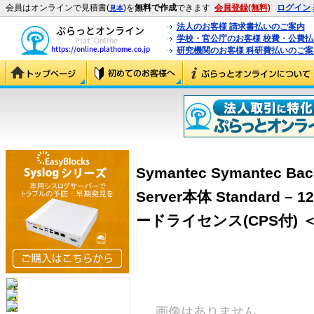
会員はオンラインで見積書(
)を
無料で作成
できます
会員登録(無料)
ログイン
見本
法人のお客様 請求書払いのご案内
学校・官公庁のお客様 校費・公費
研究機関のお客様 科研費払いのご案
Symantec Symantec Bac
Server本体 Standard – 
ードライセンス(CPS付) ＜BA