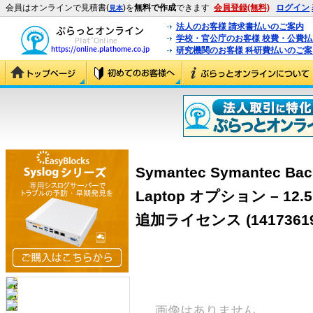
会員はオンラインで見積書(
)を
無料で作成
できます
会員登録(無料)
ログイン
見本
法人のお客様 請求書払いのご案内
学校・官公庁のお客様 校費・公費
研究機関のお客様 科研費払いのご案
Symantec Symantec Bac
Laptop オプション – 12.
追加ライセンス (14173619