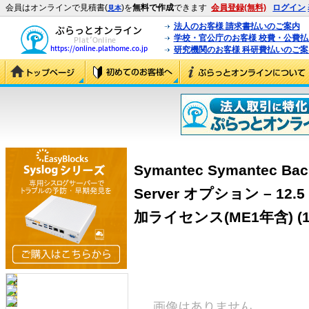
会員はオンラインで見積書(
)を
無料で作成
できます
会員登録(無料)
ログイン
見本
法人のお客様 請求書払いのご案内
学校・官公庁のお客様 校費・公費
研究機関のお客様 科研費払いのご案
Symantec Symantec Bac
Server オプション – 12
加ライセンス(ME1年含) (14