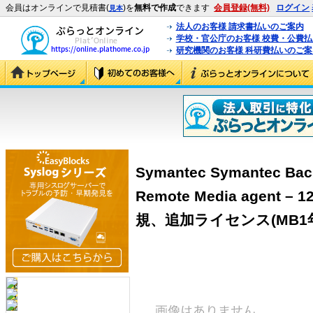
会員はオンラインで見積書(
)を
無料で作成
できます
会員登録(無料)
ログイン
見本
法人のお客様 請求書払いのご案内
学校・官公庁のお客様 校費・公費
研究機関のお客様 科研費払いのご案
Symantec Symantec Back
Remote Media agent –
規、追加ライセンス(MB1年含)