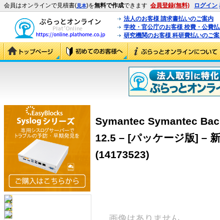
会員はオンラインで見積書(
)を
無料で作成
できます
会員登録(無料)
ログイン
見本
法人のお客様 請求書払いのご案内
学校・官公庁のお客様 校費・公費
研究機関のお客様 科研費払いのご案
Symantec Symantec Bac
12.5 – [パッケージ版]
(14173523)