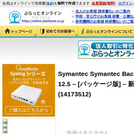
会員はオンラインで見積書(
)を
無料で作成
できます
会員登録(無料)
ログイン
見本
法人のお客様 請求書払いのご案内
学校・官公庁のお客様 校費・公費
研究機関のお客様 科研費払いのご案
Symantec Symantec Back
12.5 – [パッケージ版]
(14173512)