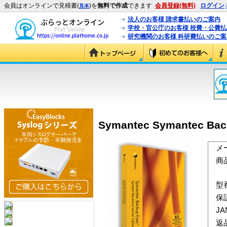
会員はオンラインで見積書(
)を
無料で作成
できます
会員登録(無料)
ログイン
見本
法人のお客様 請求書払いのご案内
学校・官公庁のお客様 校費・公費
研究機関のお客様 科研費払いのご案
Symantec Symantec B
メ
商
型
保
J
返