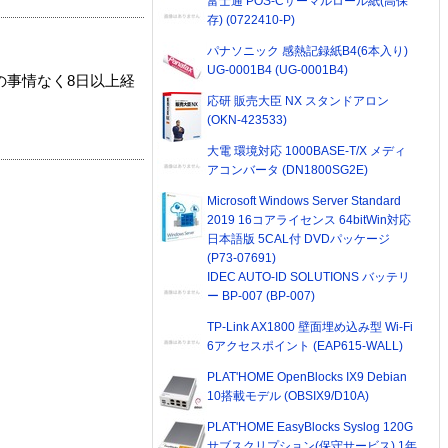
富士通 POS-Cサーマルロール紙(高保
存) (0722410-P)
パナソニック 感熱記録紙B4(6本入り)
UG-0001B4 (UG-0001B4)
の事情なく8日以上経
応研 販売大臣 NX スタンドアロン
(OKN-423533)
大電 環境対応 1000BASE-T/X メディ
アコンバータ (DN1800SG2E)
Microsoft Windows Server Standard
2019 16コアライセンス 64bitWin対応
日本語版 5CAL付 DVDパッケージ
(P73-07691)
IDEC AUTO-ID SOLUTIONS バッテリ
ー BP-007 (BP-007)
TP-Link AX1800 壁面埋め込み型 Wi-Fi
6アクセスポイント (EAP615-WALL)
PLAT'HOME OpenBlocks IX9 Debian
10搭載モデル (OBSIX9/D10A)
PLAT'HOME EasyBlocks Syslog 120G
サブスクリプション(保守サービス) 1年