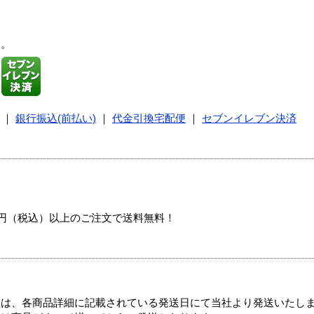
す。
｜
銀行振込(前払い)
｜
代金引換宅配便
｜
セブンイレブン決済
00円（税込）以上のご注文で送料無料！
ては、各商品詳細に記載されている発送日にて当社より発送いたし