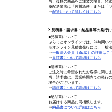
尚、複数の商品をご注文の場合、発
※配送業者は「佐川急便」または「
⇒
配送について詳しくはこちら
見積書・請求書・納品書等の発行に
■見積書について
ぷらっとオンラインでは、24時間い
※オンライン見積書発行には、一般法人
⇒
一般法人会員（BizID）の詳細はこ
⇒
見積書について詳細はこちら
■請求書について
ご注文時に希望されたお客様に関し
尚、請求書は、営業時間内での発行
場合がございます。
⇒
請求書について詳細はこちら
■納品書について
お届けする商品に同梱致します。
⇒
納品書について詳細はこちら