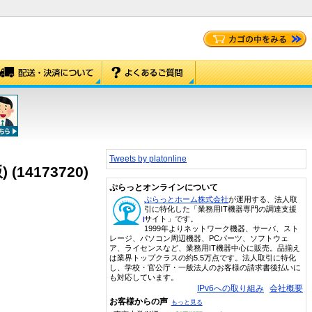
Tweets by platonline
(14173720)
ぷらっとオンラインについて
ぷらっとホーム株式会社
が運用する、法人取
引に特化した「業務用IT機器専門の調達支援
サイト」です。
1999年よりネットワーク機器、サーバ、スト
レージ、パソコン周辺機器、PCパーツ、ソフトウェ
ア、ライセンスなど、業務用IT機器中心に販売。品揃え
は業界トップクラスの約5.5万点です。法人取引に特化
し、学校・官公庁・一般法人のお客様の請求書後払いに
も対応しています。
IPv6への取り組み
会社概要
お客様からの声
もっと見る