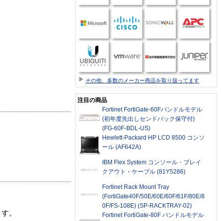
その他、多数のメーカー商品を取り扱ってます
注目の商品
Fortinet FortiGate-60Fバンドルモデル
(初年度先出しセンドバック保守付)
(FG-60F-BDL-US)
Hewlett-Packard HP LCD 8500 コンソ
ール (AF642A)
IBM Flex System コンソール・ブレイ
クアウト・ケーブル (81Y5286)
Fortinet Rack Mount Tray
(FortiGate40F/50E/60E/60F/61F/80E/8
0F/FS-108E) (SP-RACKTRAY-02)
ます。
Fortinet FortiGate-80F バンドルモデル