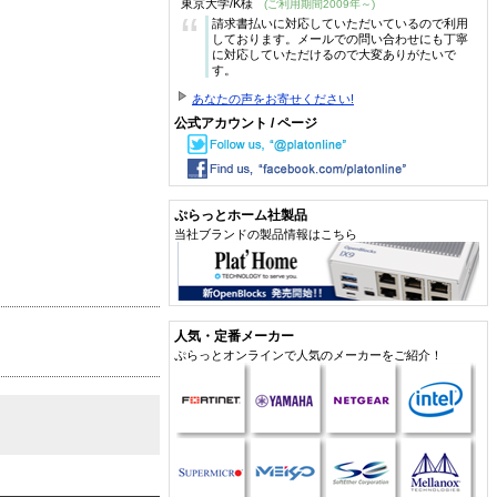
東京大学/K様
(ご利用期間2009年～)
“
請求書払いに対応していただいているので利用
しております。メールでの問い合わせにも丁寧
に対応していただけるので大変ありがたいで
す。
あなたの声をお寄せください!
公式アカウント / ページ
ぷらっとホーム社製品
当社ブランドの製品情報はこちら
人気・定番メーカー
ぷらっとオンラインで人気のメーカーをご紹介！