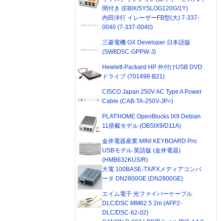
間付き (EBIX/SYSLOG120G/1Y)
内田洋行 イレーザーFB型(大) 7-337-
0040 (7-337-0040)
三菱電機 GX Developer 日本語版
(SW8D5C-GPPW-J)
Hewlett-Packard HP 外付けUSB DVD
ドライブ (701498-B21)
CISCO Japan 250V AC Type A Power
Cable (CAB-TA-250V-JP=)
PLAT'HOME OpenBlocks IX9 Debian
11搭載モデル (OBSIX9/D11A)
金井電器産業 MINI KEYBOARD Pro
USBモデル 英語版 (金井電器)
(HMB632KUS/R)
大電 100BASE-TX/FXメディアコンバ
ータ DN2800GE (DN2800GE)
エイム電子 光ファイバーケーブル
DLC/DSC MM62.5 2m (AFP2-
DLC/DSC-62-02)