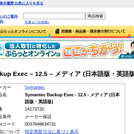
表示履歴
お気に入りを見る
払いのご案内
内
型番まとめ検索»
ackup Exec – 12.5 – メディア (日本語版・英語版) 
ーカー
Symantec
品名
Symantec Backup Exec - 12.5 - メディア (日本
語版・英語版)
番
14173720
証条件
メーカー保証
ANコード
0037648634731
品について
特定商取引法に基づく表示