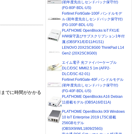
(初年度先出しセンドバック保守付)
(FG-80F-BDL-US)
Fortinet FortiGate-100F バンドルモデ
ル (初年度先出しセンドバック保守付)
(FG-100F-BDL-US)
PLAT'HOME OpenBlocks IoT FX1/E
H/W保守及びサブスクリプション1年付
属 (OBSFX1/E/D11/H1S1)
LENOVO 20X2SC8G00 ThinkPad L14
Gen2 (20X2SC8G00)
エイム電子 光ファイバーケーブル
DLC/DSC MM62.5 1m (AFP2-
DLC/DSC-62-01)
Fortinet FortiGate-40F バンドルモデル
(初年度先出しセンドバック保守付)
(FG-40F-BDL-US)
着までに時間がかかる
PLAT'HOME OpenBlocks A16 Debian
11搭載モデル (OBSA16/D11A)
PLAT'HOME OpenBlocks IX9 Windows
10 IoT Enterprise 2019 LTSC搭載
256GBモデル
(OBSIX9/W/L1809/256G)