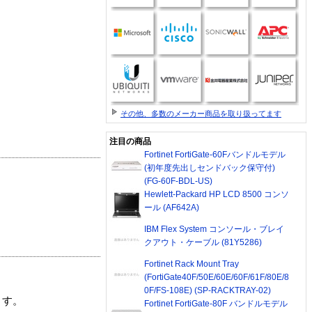
その他、多数のメーカー商品を取り扱ってます
注目の商品
Fortinet FortiGate-60Fバンドルモデル
(初年度先出しセンドバック保守付)
(FG-60F-BDL-US)
Hewlett-Packard HP LCD 8500 コンソ
ール (AF642A)
IBM Flex System コンソール・ブレイ
クアウト・ケーブル (81Y5286)
Fortinet Rack Mount Tray
(FortiGate40F/50E/60E/60F/61F/80E/8
0F/FS-108E) (SP-RACKTRAY-02)
ます。
Fortinet FortiGate-80F バンドルモデル