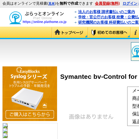
会員はオンラインで見積書(
)を
無料で作成
できます
会員登録(無料)
ログイン
見本
法人のお客様 請求書払いのご案内
学校・官公庁のお客様 校費・公費
研究機関のお客様 科研費払いのご案
Symantec bv-Control fo
メ
商
型
保
返