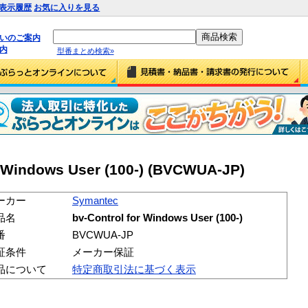
表示履歴
お気に入りを見る
払いのご案内
内
型番まとめ検索»
r Windows User (100-) (BVCWUA-JP)
ーカー
Symantec
品名
bv-Control for Windows User (100-)
番
BVCWUA-JP
証条件
メーカー保証
品について
特定商取引法に基づく表示