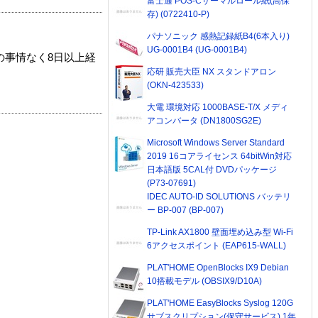
富士通 POS-Cサーマルロール紙(高保
存) (0722410-P)
パナソニック 感熱記録紙B4(6本入り)
UG-0001B4 (UG-0001B4)
の事情なく8日以上経
応研 販売大臣 NX スタンドアロン
(OKN-423533)
大電 環境対応 1000BASE-T/X メディ
アコンバータ (DN1800SG2E)
Microsoft Windows Server Standard
2019 16コアライセンス 64bitWin対応
日本語版 5CAL付 DVDパッケージ
(P73-07691)
IDEC AUTO-ID SOLUTIONS バッテリ
ー BP-007 (BP-007)
TP-Link AX1800 壁面埋め込み型 Wi-Fi
6アクセスポイント (EAP615-WALL)
PLAT'HOME OpenBlocks IX9 Debian
10搭載モデル (OBSIX9/D10A)
PLAT'HOME EasyBlocks Syslog 120G
サブスクリプション(保守サービス) 1年