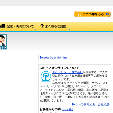
Tweets by platonline
ぷらっとオンラインについて
ぷらっとホーム株式会社
が運用する、法人取
引に特化した「業務用IT機器専門の調達支援
サイト」です。
1999年よりネットワーク機器、サーバ、スト
レージ、パソコン周辺機器、PCパーツ、ソフトウェ
ア、ライセンスなど、業務用IT機器中心に販売。品揃え
は業界トップクラスの約5.5万点です。法人取引に特化
し、学校・官公庁・一般法人のお客様の請求書後払いに
も対応しています。
IPv6への取り組み
会社概要
お客様からの声
もっと見る