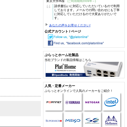
東京大学/K様
(ご利用期間2009年～)
“
請求書払いに対応していただいているので利用
しております。メールでの問い合わせにも丁寧
に対応していただけるので大変ありがたいで
す。
あなたの声をお寄せください!
公式アカウント / ページ
ぷらっとホーム社製品
当社ブランドの製品情報はこちら
人気・定番メーカー
ぷらっとオンラインで人気のメーカーをご紹介！