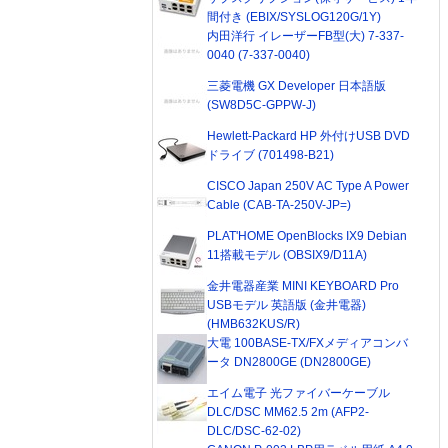
間付き (EBIX/SYSLOG120G/1Y)
内田洋行 イレーザーFB型(大) 7-337-
0040 (7-337-0040)
三菱電機 GX Developer 日本語版
(SW8D5C-GPPW-J)
Hewlett-Packard HP 外付けUSB DVD
ドライブ (701498-B21)
CISCO Japan 250V AC Type A Power
Cable (CAB-TA-250V-JP=)
PLAT'HOME OpenBlocks IX9 Debian
11搭載モデル (OBSIX9/D11A)
金井電器産業 MINI KEYBOARD Pro
USBモデル 英語版 (金井電器)
(HMB632KUS/R)
大電 100BASE-TX/FXメディアコンバ
ータ DN2800GE (DN2800GE)
エイム電子 光ファイバーケーブル
DLC/DSC MM62.5 2m (AFP2-
DLC/DSC-62-02)