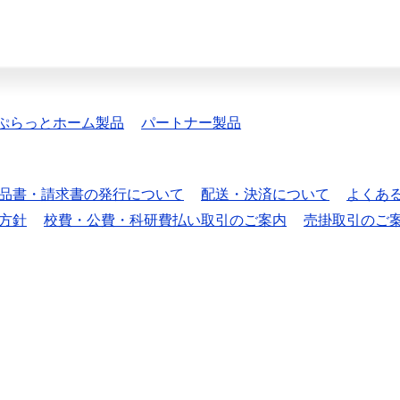
ぷらっとホーム製品
パートナー製品
品書・請求書の発行について
配送・決済について
よくあ
方針
校費・公費・科研費払い取引のご案内
売掛取引のご