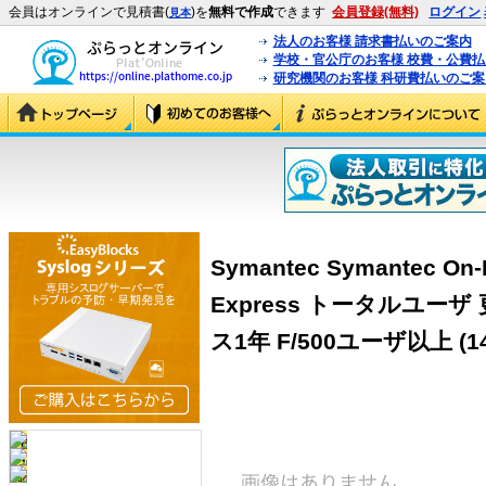
会員はオンラインで見積書(
)を
無料で作成
できます
会員登録(無料)
ログイン
見本
法人のお客様 請求書払いのご案内
学校・官公庁のお客様 校費・公費
研究機関のお客様 科研費払いのご案
Symantec Symantec On-D
Express トータルユー
ス1年 F/500ユーザ以上 (14