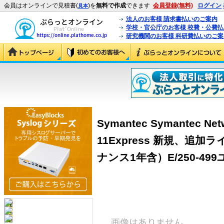
会員はオンラインで見積書(
)を
無料で作成
できます
会員登録(無料)
ログイン
見本
法人のお客様 請求書払いのご案内
学校・官公庁のお客様 校費・公費
研究機関のお客様 科研費払いのご案
Symantec Symantec Netw
11Express 新規、追
ナンス1年含）E/250-499ユー