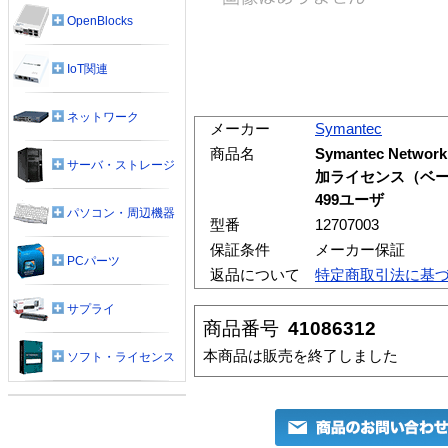
OpenBlocks
IoT関連
ネットワーク
メーカー
Symantec
商品名
Symantec Networ
サーバ・ストレージ
加ライセンス（ベーシ
499ユーザ
パソコン・周辺機器
型番
12707003
保証条件
メーカー保証
PCパーツ
返品について
特定商取引法に基
サプライ
商品番号
41086312
本商品は販売を終了しました
ソフト・ライセンス