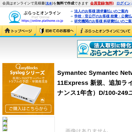
会員はオンラインで見積書(
)を
無料で作成
できます
会員登録(無料)
ログイン
見本
法人のお客様 請求書払いのご案内
学校・官公庁のお客様 校費・公費
研究機関のお客様 科研費払いのご案
Symantec Symantec Netw
11Express 新規、追
ナンス1年含）D/100-249ユー