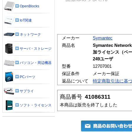
OpenBlocks
IoT関連
ネットワーク
メーカー
Symantec
商品名
Symantec Networ
サーバ・ストレージ
加ライセンス（ベーシ
249ユーザ
パソコン・周辺機器
型番
12707001
保証条件
メーカー保証
PCパーツ
返品について
特定商取引法に基
サプライ
商品番号
41086311
本商品は販売を終了しました
ソフト・ライセンス