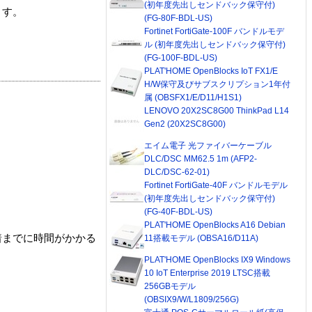
(初年度先出しセンドバック保守付)
ます。
(FG-80F-BDL-US)
Fortinet FortiGate-100F バンドルモデ
ル (初年度先出しセンドバック保守付)
(FG-100F-BDL-US)
PLAT'HOME OpenBlocks IoT FX1/E
H/W保守及びサブスクリプション1年付
属 (OBSFX1/E/D11/H1S1)
LENOVO 20X2SC8G00 ThinkPad L14
Gen2 (20X2SC8G00)
エイム電子 光ファイバーケーブル
DLC/DSC MM62.5 1m (AFP2-
DLC/DSC-62-01)
Fortinet FortiGate-40F バンドルモデル
(初年度先出しセンドバック保守付)
(FG-40F-BDL-US)
PLAT'HOME OpenBlocks A16 Debian
着までに時間がかかる
11搭載モデル (OBSA16/D11A)
PLAT'HOME OpenBlocks IX9 Windows
10 IoT Enterprise 2019 LTSC搭載
256GBモデル
(OBSIX9/W/L1809/256G)