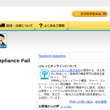
Tweets by platonline
pliance Fail
ぷらっとオンラインについて
ぷらっとホーム株式会社
が運用する、法人取
引に特化した「業務用IT機器専門の調達支援
サイト」です。
1999年よりネットワーク機器、サーバ、スト
レージ、パソコン周辺機器、PCパーツ、ソフトウェ
ア、ライセンスなど、業務用IT機器中心に販売。品揃え
は業界トップクラスの約5.5万点です。法人取引に特化
し、学校・官公庁・一般法人のお客様の請求書後払いに
も対応しています。
IPv6への取り組み
会社概要
お客様からの声
もっと見る