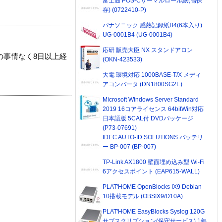
富士通 POS-Cサーマルロール紙(高保
存) (0722410-P)
パナソニック 感熱記録紙B4(6本入り)
UG-0001B4 (UG-0001B4)
応研 販売大臣 NX スタンドアロン
の事情なく8日以上経
(OKN-423533)
大電 環境対応 1000BASE-T/X メディ
アコンバータ (DN1800SG2E)
Microsoft Windows Server Standard
2019 16コアライセンス 64bitWin対応
日本語版 5CAL付 DVDパッケージ
(P73-07691)
IDEC AUTO-ID SOLUTIONS バッテリ
ー BP-007 (BP-007)
TP-Link AX1800 壁面埋め込み型 Wi-Fi
6アクセスポイント (EAP615-WALL)
PLAT'HOME OpenBlocks IX9 Debian
10搭載モデル (OBSIX9/D10A)
PLAT'HOME EasyBlocks Syslog 120G
サブスクリプション(保守サービス) 1年