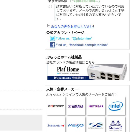
東京大学/K様
(ご利用期間2009年～)
“
請求書払いに対応していただいているので利用
しております。メールでの問い合わせにも丁寧
に対応していただけるので大変ありがたいで
す。
あなたの声をお寄せください!
公式アカウント / ページ
ぷらっとホーム社製品
当社ブランドの製品情報はこちら
人気・定番メーカー
ぷらっとオンラインで人気のメーカーをご紹介！