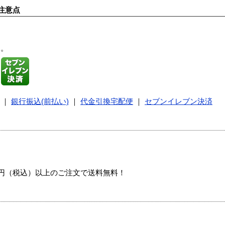
注意点
す。
｜
銀行振込(前払い)
｜
代金引換宅配便
｜
セブンイレブン決済
00円（税込）以上のご注文で送料無料！