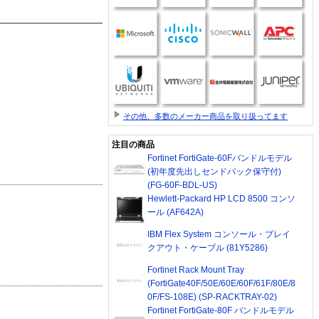
その他、多数のメーカー商品を取り扱ってます
注目の商品
Fortinet FortiGate-60Fバンドルモデル
(初年度先出しセンドバック保守付)
(FG-60F-BDL-US)
Hewlett-Packard HP LCD 8500 コンソ
ール (AF642A)
IBM Flex System コンソール・ブレイ
クアウト・ケーブル (81Y5286)
Fortinet Rack Mount Tray
(FortiGate40F/50E/60E/60F/61F/80E/8
0F/FS-108E) (SP-RACKTRAY-02)
Fortinet FortiGate-80F バンドルモデル