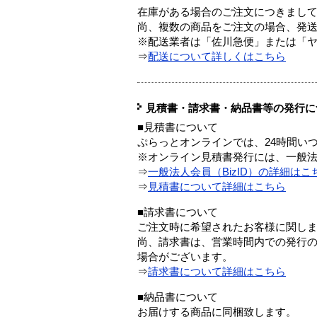
在庫がある場合のご注文につきまし
尚、複数の商品をご注文の場合、発
※配送業者は「佐川急便」または「
⇒
配送について詳しくはこちら
見積書・請求書・納品書等の発行に
■見積書について
ぷらっとオンラインでは、24時間い
※オンライン見積書発行には、一般法人
⇒
一般法人会員（BizID）の詳細はこ
⇒
見積書について詳細はこちら
■請求書について
ご注文時に希望されたお客様に関し
尚、請求書は、営業時間内での発行
場合がございます。
⇒
請求書について詳細はこちら
■納品書について
お届けする商品に同梱致します。