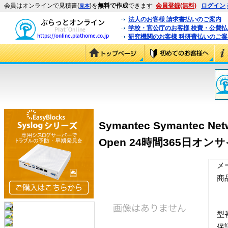
会員はオンラインで見積書(
)を
無料で作成
できます
会員登録(無料)
ログイン
見本
法人のお客様 請求書払いのご案内
学校・官公庁のお客様 校費・公費
研究機関のお客様 科研費払いのご案
Symantec Symantec Netwo
Open 24時間365日オンサ
メ
商
型
保