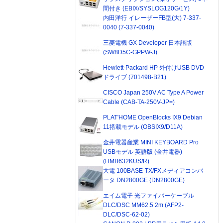
間付き (EBIX/SYSLOG120G/1Y)
内田洋行 イレーザーFB型(大) 7-337-
0040 (7-337-0040)
三菱電機 GX Developer 日本語版
(SW8D5C-GPPW-J)
Hewlett-Packard HP 外付けUSB DVD
ドライブ (701498-B21)
CISCO Japan 250V AC Type A Power
Cable (CAB-TA-250V-JP=)
PLAT'HOME OpenBlocks IX9 Debian
11搭載モデル (OBSIX9/D11A)
金井電器産業 MINI KEYBOARD Pro
USBモデル 英語版 (金井電器)
(HMB632KUS/R)
大電 100BASE-TX/FXメディアコンバ
ータ DN2800GE (DN2800GE)
エイム電子 光ファイバーケーブル
DLC/DSC MM62.5 2m (AFP2-
DLC/DSC-62-02)