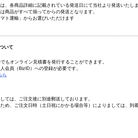
ては、各商品詳細に記載されている発送日にて当社より発送いたし
送は商品がすべて揃ってからの発送となります。
ヤマト運輸」からお選びいただけます
ついて
つでもオンライン見積書を発行することができます。
会員（BizID）への登録が必要です。
ちら
ましては、ご注文後に別途郵送しております。
のため、ご注文日時（土日祝にかかる場合等）によりましては、到