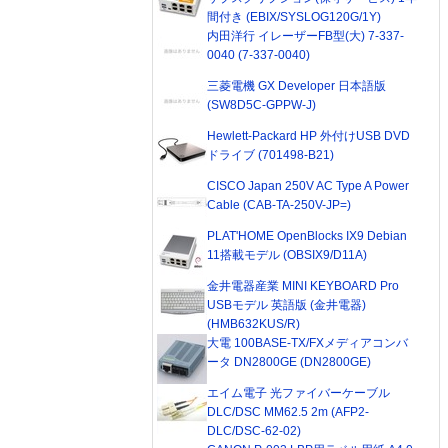
間付き (EBIX/SYSLOG120G/1Y)
内田洋行 イレーザーFB型(大) 7-337-
0040 (7-337-0040)
三菱電機 GX Developer 日本語版
(SW8D5C-GPPW-J)
Hewlett-Packard HP 外付けUSB DVD
ドライブ (701498-B21)
CISCO Japan 250V AC Type A Power
Cable (CAB-TA-250V-JP=)
PLAT'HOME OpenBlocks IX9 Debian
11搭載モデル (OBSIX9/D11A)
金井電器産業 MINI KEYBOARD Pro
USBモデル 英語版 (金井電器)
(HMB632KUS/R)
大電 100BASE-TX/FXメディアコンバ
ータ DN2800GE (DN2800GE)
エイム電子 光ファイバーケーブル
DLC/DSC MM62.5 2m (AFP2-
DLC/DSC-62-02)