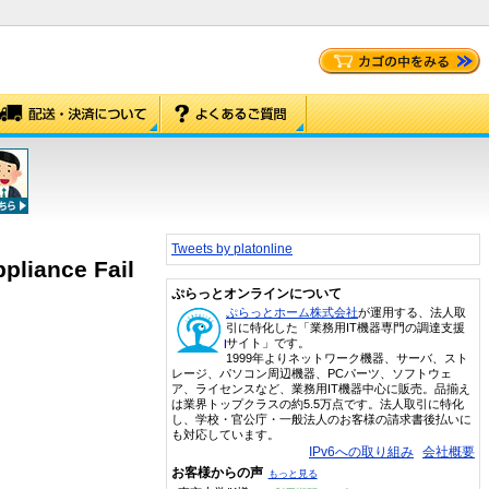
Tweets by platonline
pliance Fail
ぷらっとオンラインについて
ぷらっとホーム株式会社
が運用する、法人取
引に特化した「業務用IT機器専門の調達支援
サイト」です。
1999年よりネットワーク機器、サーバ、スト
レージ、パソコン周辺機器、PCパーツ、ソフトウェ
ア、ライセンスなど、業務用IT機器中心に販売。品揃え
は業界トップクラスの約5.5万点です。法人取引に特化
し、学校・官公庁・一般法人のお客様の請求書後払いに
も対応しています。
IPv6への取り組み
会社概要
お客様からの声
もっと見る