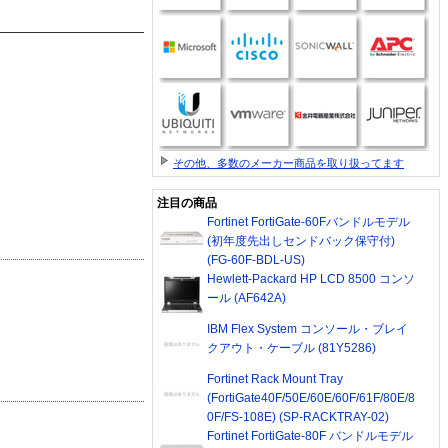
その他、多数のメーカー商品を取り扱ってます
注目の商品
Fortinet FortiGate-60Fバンドルモデル
(初年度先出しセンドバック保守付)
(FG-60F-BDL-US)
Hewlett-Packard HP LCD 8500 コンソ
ール (AF642A)
IBM Flex System コンソール・ブレイ
クアウト・ケーブル (81Y5286)
Fortinet Rack Mount Tray
(FortiGate40F/50E/60E/60F/61F/80E/8
0F/FS-108E) (SP-RACKTRAY-02)
Fortinet FortiGate-80F バンドルモデル