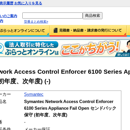
表示履歴
お気に入りを見る
払いのご案内
内
型番まとめ検索»
rk Access Control Enforcer 6100 Series Ap
年度、次年度) (-)
ーカー
Symantec
品名
Symantec Network Access Control Enforcer
6100 Series Appliance Fail Open センドバック
保守 (初年度、次年度)
番
-
証条件
メーカー保証