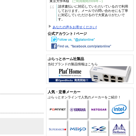
東京大学/K様
(ご利用期間2009年～)
“
請求書払いに対応していただいているので利用
しております。メールでの問い合わせにも丁寧
に対応していただけるので大変ありがたいで
す。
あなたの声をお寄せください!
公式アカウント / ページ
ぷらっとホーム社製品
当社ブランドの製品情報はこちら
人気・定番メーカー
ぷらっとオンラインで人気のメーカーをご紹介！