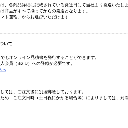
ては、各商品詳細に記載されている発送日にて当社より発送いたし
送は商品がすべて揃ってからの発送となります。
ヤマト運輸」からお選びいただけます
ついて
つでもオンライン見積書を発行することができます。
会員（BizID）への登録が必要です。
ちら
ましては、ご注文後に別途郵送しております。
のため、ご注文日時（土日祝にかかる場合等）によりましては、到