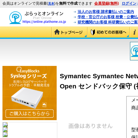
会員はオンラインで見積書(
)を
無料で作成
できます
会員登録(無料)
ログイン
見本
法人のお客様 請求書払いのご案内
学校・官公庁のお客様 校費・公費
研究機関のお客様 科研費払いのご案
Symantec Symantec Netwo
Open センドバック保守 (初
メ
商
型
保