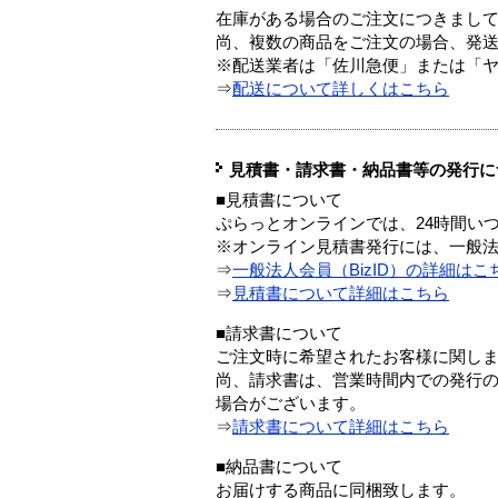
在庫がある場合のご注文につきまし
尚、複数の商品をご注文の場合、発
※配送業者は「佐川急便」または「
⇒
配送について詳しくはこちら
見積書・請求書・納品書等の発行に
■見積書について
ぷらっとオンラインでは、24時間い
※オンライン見積書発行には、一般法人
⇒
一般法人会員（BizID）の詳細はこ
⇒
見積書について詳細はこちら
■請求書について
ご注文時に希望されたお客様に関し
尚、請求書は、営業時間内での発行
場合がございます。
⇒
請求書について詳細はこちら
■納品書について
お届けする商品に同梱致します。