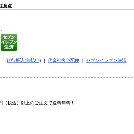
注意点
す。
｜
銀行振込(前払い)
｜
代金引換宅配便
｜
セブンイレブン決済
00円（税込）以上のご注文で送料無料！