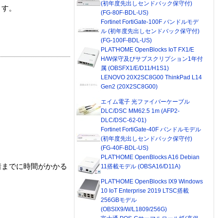
(初年度先出しセンドバック保守付)
ます。
(FG-80F-BDL-US)
Fortinet FortiGate-100F バンドルモデ
ル (初年度先出しセンドバック保守付)
(FG-100F-BDL-US)
PLAT'HOME OpenBlocks IoT FX1/E
H/W保守及びサブスクリプション1年付
属 (OBSFX1/E/D11/H1S1)
LENOVO 20X2SC8G00 ThinkPad L14
Gen2 (20X2SC8G00)
エイム電子 光ファイバーケーブル
DLC/DSC MM62.5 1m (AFP2-
DLC/DSC-62-01)
Fortinet FortiGate-40F バンドルモデル
(初年度先出しセンドバック保守付)
(FG-40F-BDL-US)
PLAT'HOME OpenBlocks A16 Debian
着までに時間がかかる
11搭載モデル (OBSA16/D11A)
PLAT'HOME OpenBlocks IX9 Windows
10 IoT Enterprise 2019 LTSC搭載
256GBモデル
(OBSIX9/W/L1809/256G)