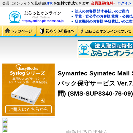
会員はオンラインで見積書(
)を
無料で作成
できます
会員登録(無料)
ログイン
見本
法人のお客様 請求書払いのご案内
学校・官公庁のお客様 校費・公費
研究機関のお客様 科研費払いのご案
Symantec Symatec Mai
バック保守サービス Ver.7.
間) (SMS-SUP8340-76-09)