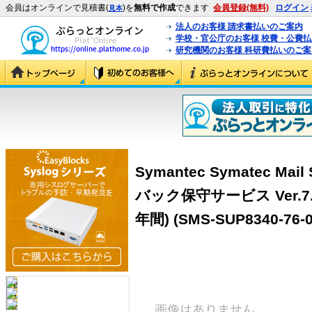
会員はオンラインで見積書(
)を
無料で作成
できます
会員登録(無料)
ログイン
見本
法人のお客様 請求書払いのご案内
学校・官公庁のお客様 校費・公費
研究機関のお客様 科研費払いのご案
Symantec Symatec Mai
バック保守サービス Ver.7.
年間) (SMS-SUP8340-76-0