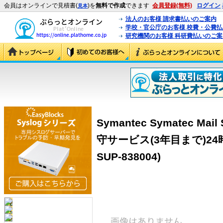
会員はオンラインで見積書(
)を
無料で作成
できます
会員登録(無料)
ログイン
見本
法人のお客様 請求書払いのご案内
学校・官公庁のお客様 校費・公費
研究機関のお客様 科研費払いのご案
Symantec Symatec Mai
守サービス(3年目まで)24時間
SUP-838004)