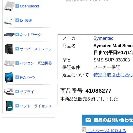
OpenBlocks
IoT関連
ネットワーク
メーカー
Symantec
商品名
Symatec Mail S
サーバ・ストレージ
目まで)平日9-17(1
型番
SMS-SUP-838003
パソコン・周辺機器
保証条件
メーカー保証
返品について
特定商取引法に基
PCパーツ
商品番号
41086277
サプライ
本商品は販売を終了しました
ソフト・ライセンス
このページを印刷する