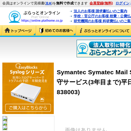
会員はオンラインで見積書(
)を
無料で作成
できます
会員登録(無料)
ログイン
見本
法人のお客様 請求書払いのご案内
学校・官公庁のお客様 校費・公費
研究機関のお客様 科研費払いのご案
Symantec Symatec Mai
守サービス(3年目まで)平日9-1
838003)