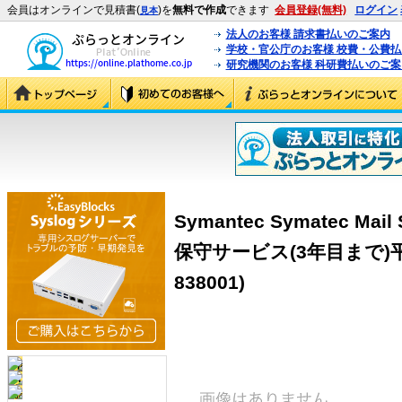
会員はオンラインで見積書(
)を
無料で作成
できます
会員登録(無料)
ログイン
見本
法人のお客様 請求書払いのご案内
学校・官公庁のお客様 校費・公費
研究機関のお客様 科研費払いのご案
Symantec Symatec Mai
保守サービス(3年目まで)平日9
838001)