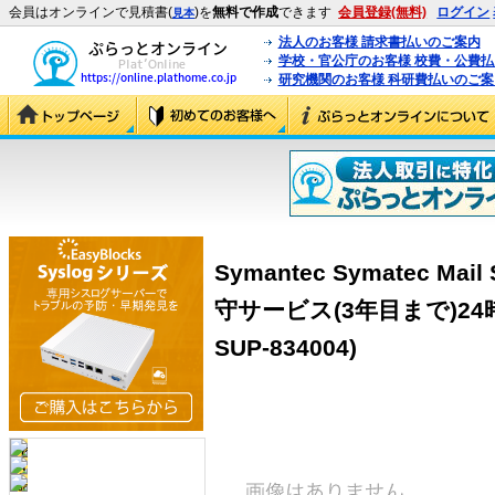
会員はオンラインで見積書(
)を
無料で作成
できます
会員登録(無料)
ログイン
見本
法人のお客様 請求書払いのご案内
学校・官公庁のお客様 校費・公費
研究機関のお客様 科研費払いのご案
Symantec Symatec Mai
守サービス(3年目まで)24時間
SUP-834004)