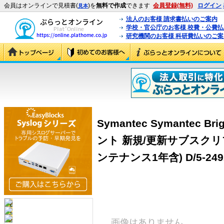
会員はオンラインで見積書(
)を
無料で作成
できます
会員登録(無料)
ログイン
見本
法人のお客様 請求書払いのご案内
学校・官公庁のお客様 校費・公費
研究機関のお客様 科研費払いのご案
Symantec Symantec Bri
ント 新規/更新サブスクリ
ンテナンス1年含) D/5-249ユ