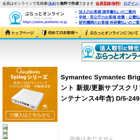
会員はオンラインで見積書(
)を
無料で作成
できます
会員登録(無料)
ログイン
見本
法人のお客様 請求書払いのご案内
学校・官公庁のお客様 校費・公費
研究機関のお客様 科研費払いのご案
Symantec Symantec Bri
ント 新規/更新サブスクリ
ンテナンス4年含) D/5-249ユ