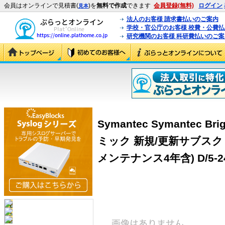
会員はオンラインで見積書(
)を
無料で作成
できます
会員登録(無料)
ログイン
見本
法人のお客様 請求書払いのご案内
学校・官公庁のお客様 校費・公費
研究機関のお客様 科研費払いのご案
Symantec Symantec Bri
ミック 新規/更新サブスク
メンテナンス4年含) D/5-24