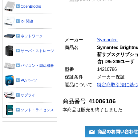
OpenBlocks
IoT関連
ネットワーク
メーカー
Symantec
商品名
Symantec Brigh
サーバ・ストレージ
新サブスクリプショ
含) D/5-249ユーザ
パソコン・周辺機器
型番
14210786
保証条件
メーカー保証
PCパーツ
返品について
特定商取引法に基
サプライ
商品番号
41086186
本商品は販売を終了しました
ソフト・ライセンス