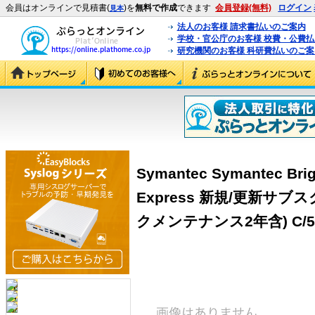
会員はオンラインで見積書(
)を
無料で作成
できます
会員登録(無料)
ログイン
見本
法人のお客様 請求書払いのご案内
学校・官公庁のお客様 校費・公費
研究機関のお客様 科研費払いのご案
Symantec Symantec Brig
Express 新規/更新サ
クメンテナンス2年含) C/50-