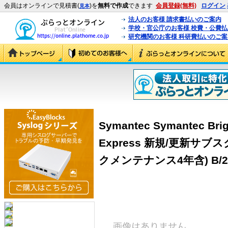
会員はオンラインで見積書(
)を
無料で作成
できます
会員登録(無料)
ログイン
見本
法人のお客様 請求書払いのご案内
学校・官公庁のお客様 校費・公費
研究機関のお客様 科研費払いのご案
Symantec Symantec Brig
Express 新規/更新サ
クメンテナンス4年含) B/25-